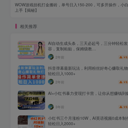
WOW游戏挂机打金搬砖，单号日入150-200，可多开操作，小
上手【揭秘】
相关推荐
AI自动生成头条，三天必起号，三分钟轻松
容，复制粘贴，保姆级教…
2年前
9
￥
抖音弹幕最新玩法，利用粉丝好奇心赚取礼物
轻松日入1000+
2年前
9
￥
AI+小红书暴力变现打卡营，让你从想赚钱到
3年前
9
￥
小红书三个月涨粉10W，AI英语视频0成本制
轻松日入2000+