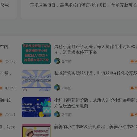
白轻松
正规蓝海项目，高需求冷门酒店代订项目，简单无脑可长
发布内
男粉引流野路子玩法，每天操作半小时轻松日
＋，流量根本停不下来
175
2年前
.9
打赏，
私域运营实操培训课，引流获客+转化变现
158
2年前
.9
赚到钱
小红书电商进阶版，从新人进阶小红薯电商
方位玩透红薯电商
151
2年前
.9
作，每天
姜姜的小红书IP及变现课程，姜姜小红书202