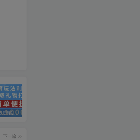
抖音弹幕最新玩法，利用粉丝好奇心赚取礼物打赏，轻松日入1000+
私域运营实操培训课，引流获客+转化变现双增长驱动
AI+小红书暴力变现打卡营，让你从想赚钱到赚到钱
下一篇