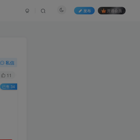
发布
开通会员
私信
11
已售 34