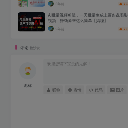
2年前
9
￥
AI批量视频剪辑，一天批量生成上百条说唱
视频，赚钱原来这么简单【揭秘】
2年前
9
￥
评论
抢沙发
昵称
昵称
表情
代码
图片