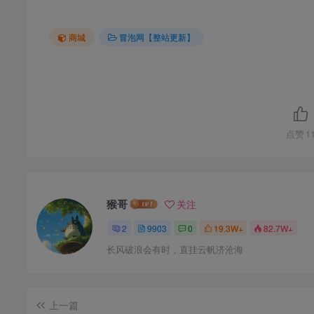
商城
冒泡网【整站更新】
点赞
1
猴哥
关注
2
9903
0
19.3W+
82.7W+
长风破浪会有时，直挂云帆济沧海
上一篇