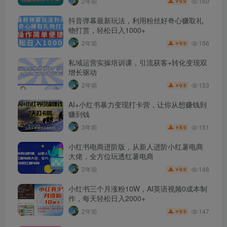
160
2年前
9.9
￥
抖音弹幕最新玩法，利用粉丝好奇心赚取礼
物打赏，轻松日入1000+
156
2年前
9.9
￥
私域运营实操培训课，引流获客+转化变现双
增长驱动
153
2年前
9.9
￥
AI+小红书暴力变现打卡营，让你从想赚钱到
赚到钱
151
3年前
9.9
￥
小红书电商进阶版，从新人进阶小红薯电商
大佬，全方位玩透红薯电商
148
2年前
9.9
￥
小红书三个月涨粉10W，AI英语视频0成本制
作，每天轻松日入2000+
147
2年前
9.9
￥