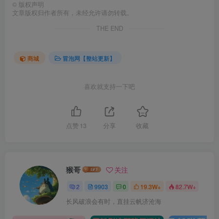
©
版权声明
文章版权归作者所有，未经允许请勿转载。
THE END
商城
冒泡网【整站更新】
喜欢就支持一下吧
点赞
13
分享
收藏
猴哥
关注
2
9903
0
19.3W+
82.7W+
长风破浪会有时，直挂云帆济沧海