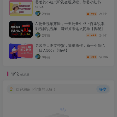
姜姜的小红书IP及变现课程，姜姜小红书
2024
144
2年前
9.9
￥
AI批量视频剪辑，一天批量生成上百条说唱
影视解说视频，赚钱原来这么简单【揭秘】
141
2年前
9.9
￥
男装类目图文带货，简单操作，新手小白也
可日入500+【揭秘】
136
3年前
9.9
￥
评论
抢沙发
欢迎您留下宝贵的见解！
提交