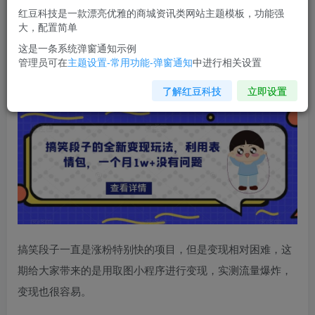
红豆科技是一款漂亮优雅的商城资讯类网站主题模板，功能强
您当前未登录！建议登陆后购买，可保存购买订单
大，配置简单
这是一条系统弹窗通知示例
管理员可在
主题设置-常用功能-弹窗通知
中进行相关设置
搞笑段子的全新变现玩法
，利用表情包，一个月1w+没有问
题【揭秘】
了解红豆科技
立即设置
搞笑段子一直是涨粉特别快的项目，但是变现相对困难，这
期给大家带来的是用取图小程序进行变现，实测流量爆炸，
变现也很容易。