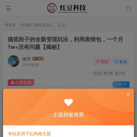
首页
冒泡网【整站更新】
正文
搞笑段子的全新变现玩法，利用表情包，一个月
1w+没有问题【揭秘】
猴哥
关注
私信
2年前更新
0
76
13
付费资源
已售 17
搞笑段子的全新变现玩法，利用表情包，一个月1w+没有问题【揭秘】
此内容为付费资源，请付费后查看
9.9
主题模板推荐
￥
免费
免费
黄金会员
钻石会员
本站采用子比风格主题
立即购买