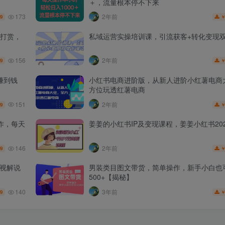
＋，流量根本停不下来
173
2年前
.9
打赏，
私域运营实操培训课，引流获客+转化变现
156
2年前
.9
赚到钱
小红书电商进阶版，从新人进阶小红薯电商
方位玩透红薯电商
151
2年前
.9
作，每天
姜姜的小红书IP及变现课程，姜姜小红书202
146
2年前
.9
影视解说
男装类目图文带货，简单操作，新手小白也
500+【揭秘】
140
3年前
.9