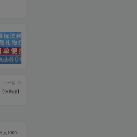
抖音弹幕最新玩法，利用粉丝好奇心赚取礼物打赏，轻松日入1000+
私域运营实操培训课，引流获客+转化变现双增长驱动
AI+小红书暴力变现打卡营，让你从想赚钱到赚到钱
下一篇
得【仅揭秘】
入1000