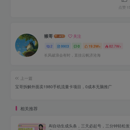
点赞
1
猴哥
关注
2
9903
0
19.3W+
82.7W+
长风破浪会有时，直挂云帆济沧海
上一篇
宝哥拆解外面卖1980手机流量卡项目，0成本无脑推广
相关推荐
AI自动生成头条，三天必起号，三分钟轻松