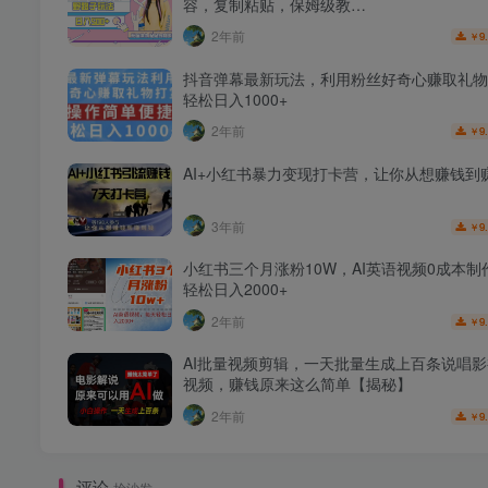
容，复制粘贴，保姆级教…
2年前
9
￥
抖音弹幕最新玩法，利用粉丝好奇心赚取礼物
轻松日入1000+
2年前
9
￥
AI+小红书暴力变现打卡营，让你从想赚钱到
3年前
9
￥
小红书三个月涨粉10W，AI英语视频0成本制
轻松日入2000+
2年前
9
￥
AI批量视频剪辑，一天批量生成上百条说唱
视频，赚钱原来这么简单【揭秘】
2年前
9
￥
评论
抢沙发