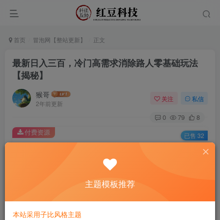
首页
冒泡网【整站更新】
正文
最新日入三百，冷门高需求消除路人零基础玩法
【揭秘】
猴哥
关注
私信
2年前更新
0
79
8
付费资源
已售 32
最新日入三百，冷门高需求消除路人零基础玩法【揭秘】
此内容为付费资源，请付费后查看
9.9
主题模板推荐
￥
免费
免费
黄金会员
钻石会员
本站采用子比风格主题
立即购买