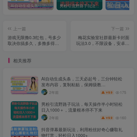
AI自动生成头条，三天必起号，三分钟轻松发布内容，复制粘贴，保姆级教…
男粉引流野路子玩法，每天操作半小时轻松日入1000＋，流量根本停不下来
上一篇
下一篇
游戏无限撸0.3红包，号多少
梅花实验室社群最新卡封面
取决你搞多久，多撸多得，
玩法3.0，不限设备，安卓苹
保底一天200+【揭秘】
果任何系统
相关推荐
AI自动生成头条，三天必起号，三分钟轻松
发布内容，复制粘贴，保姆级教…
175
2年前
9.9
￥
男粉引流野路子玩法，每天操作半小时轻松
日入1000＋，流量根本停不下来
160
2年前
9.9
￥
抖音弹幕最新玩法，利用粉丝好奇心赚取礼
物打赏，轻松日入1000+