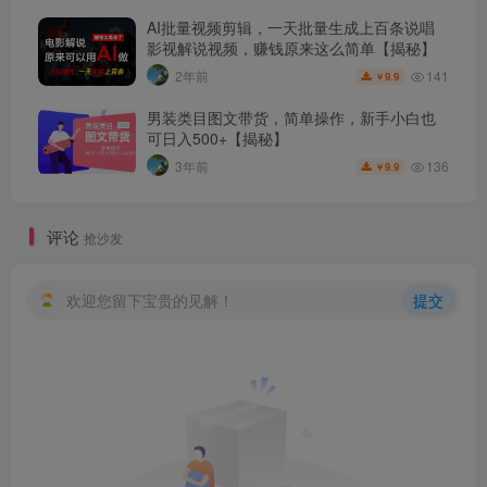
AI批量视频剪辑，一天批量生成上百条说唱
影视解说视频，赚钱原来这么简单【揭秘】
141
2年前
9.9
￥
男装类目图文带货，简单操作，新手小白也
可日入500+【揭秘】
136
3年前
9.9
￥
评论
抢沙发
欢迎您留下宝贵的见解！
提交