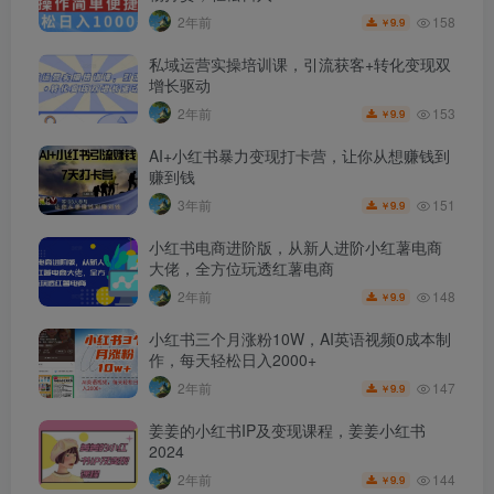
158
2年前
9.9
￥
私域运营实操培训课，引流获客+转化变现双
增长驱动
153
2年前
9.9
￥
AI+小红书暴力变现打卡营，让你从想赚钱到
赚到钱
151
3年前
9.9
￥
小红书电商进阶版，从新人进阶小红薯电商
大佬，全方位玩透红薯电商
148
2年前
9.9
￥
小红书三个月涨粉10W，AI英语视频0成本制
作，每天轻松日入2000+
147
2年前
9.9
￥
姜姜的小红书IP及变现课程，姜姜小红书
2024
144
2年前
9.9
￥