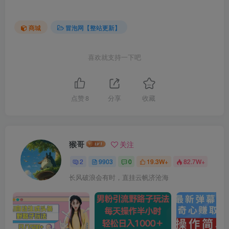
商城
冒泡网【整站更新】
喜欢就支持一下吧
点赞
8
分享
收藏
猴哥
关注
2
9903
0
19.3W+
82.7W+
长风破浪会有时，直挂云帆济沧海