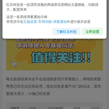
红豆科技是一款漂亮优雅的商城资讯类网站主题模板，功能强
您当前未登录！建议登陆后购买，可保存购买订单
大，配置简单
这是一条系统弹窗通知示例
管理员可在
主题设置-常用功能-弹窗通知
中进行相关设置
最新日入三百，冷门高需求
消除路人零基础玩法
【揭秘】
了解红豆科技
立即设置
每次旅游回来你会不会发现很多照片带着路人，单纯的美图
秀秀已经无法完美处理，现在目前是属于冷门的玩法，需求
要很大很大，小编已经实测