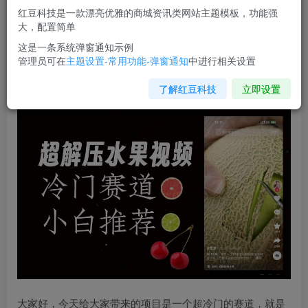
红豆科技是一款漂亮优雅的商城资讯类网站主题模板，功能强
您当前未登录！建议登陆后购买，可保存购买订单
大，配置简单
这是一条系统弹窗通知示例
管理员可在
主题设置-常用功能-弹窗通知
中进行相关设置
超冷门抖音赛道，
水果解压视频
0风险，非常容易爆火【揭
秘】
了解红豆科技
立即设置
大家好，今天给大家带来的项目是一个超冷门的赛道，就是