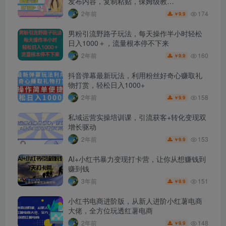
发布内容，复制粘贴，保姆级教…
174
2年前
9.9
￥
男粉引流野路子玩法，每天操作半小时轻松
日入1000＋，流量根本停不下来
160
2年前
9.9
￥
抖音弹幕最新玩法，利用粉丝好奇心赚取礼
物打赏，轻松日入1000+
158
2年前
9.9
￥
私域运营实操培训课，引流获客+转化变现双
增长驱动
153
2年前
9.9
￥
AI+小红书暴力变现打卡营，让你从想赚钱到
赚到钱
151
3年前
9.9
￥
小红书电商进阶版，从新人进阶小红薯电商
大佬，全方位玩透红薯电商
148
2年前
9.9
￥