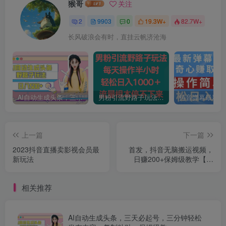
猴哥
关注
2
9903
0
19.3W+
82.7W+
长风破浪会有时，直挂云帆济沧海
AI自动生成头条，三天必起号，三分钟轻松发布内容，复制粘贴，保姆级教…
男粉引流野路子玩法，每天操作半小时轻松日入1000＋，流量根本停不下来
上一篇
下一篇
2023抖音直播卖影视会员最
首发，抖音无脑搬运视频，
新玩法
日赚200+保姆级教学【揭
秘】
相关推荐
AI自动生成头条，三天必起号，三分钟轻松