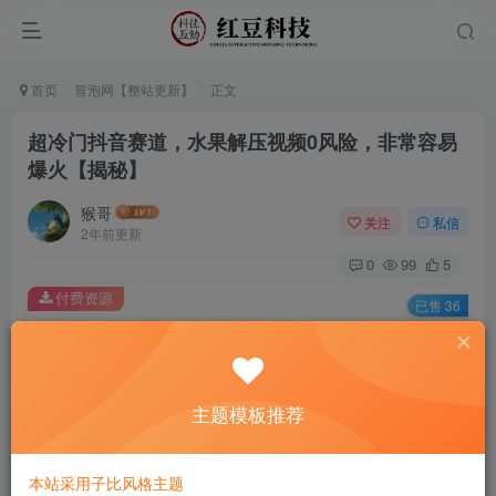
首页
冒泡网【整站更新】
正文
超冷门抖音赛道，水果解压视频0风险，非常容易
爆火【揭秘】
猴哥
关注
私信
2年前更新
0
99
5
付费资源
已售 36
超冷门抖音赛道，水果解压视频0风险，非常容易爆火【揭秘】
此内容为付费资源，请付费后查看
9.9
主题模板推荐
￥
免费
免费
黄金会员
钻石会员
本站采用子比风格主题
立即购买