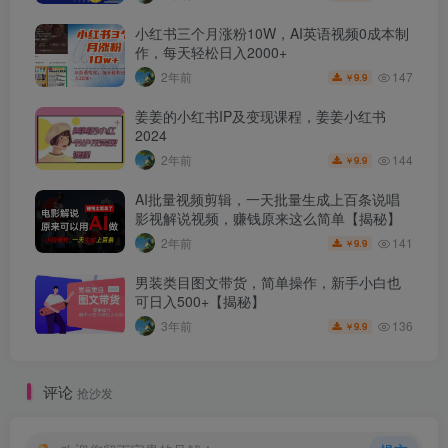
小红书三个月涨粉10W，AI英语视频0成本制
作，每天轻松日入2000+
147
2年前
9.9
￥
姜姜的小红书IP及变现课程，姜姜小红书
2024
144
2年前
9.9
￥
AI批量视频剪辑，一天批量生成上百条说唱
影视解说视频，赚钱原来这么简单【揭秘】
141
2年前
9.9
￥
男装类目图文带货，简单操作，新手小白也
可日入500+【揭秘】
136
3年前
9.9
￥
评论
抢沙发