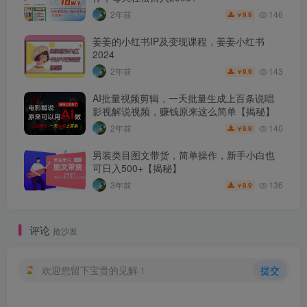
146
2年前
9.9
￥
姜姜的小红书IP及变现课程，姜姜小红书
2024
143
2年前
9.9
￥
AI批量视频剪辑，一天批量生成上百条说唱
影视解说视频，赚钱原来这么简单【揭秘】
140
2年前
9.9
￥
男装类目图文带货，简单操作，新手小白也
可日入500+【揭秘】
136
3年前
9.9
￥
评论
抢沙发
欢迎您留下宝贵的见解！
提交