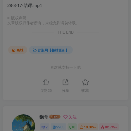
28-3-17-结课.mp4
©
版权声明
文章版权归作者所有，未经允许请勿转载。
THE END
商城
冒泡网【整站更新】
喜欢就支持一下吧
点赞
25
分享
收藏
猴哥
关注
2
9903
0
19.3W+
82.7W+