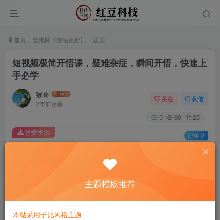
首页
冒泡网【整站更新】
正文
短视频极简开悟课，​疑难杂症，瞬间开悟，快速上
手必学
猴哥
关注
私信
2年前更新
0
80
25
付费资源
已售 2
短视频极简开悟课，​疑难杂症，瞬间开悟，快速上手必学
此内容为付费资源，请付费后查看
9.9
主题模板推荐
￥
免费
免费
黄金会员
钻石会员
本站采用子比风格主题
立即购买