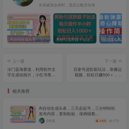
长风破浪会有时，直挂云帆济沧海
AI自动生成头条，三天必起号，三分钟轻松发布内容，复制粘贴，保姆级教…
男粉引流野路子玩法，每天操作半小时轻松日入1000＋，流量根本停不下来
上一篇
下一篇
冷门蓝海赛道，利用软件文
百家号进阶新玩法，靠搬运
字生成动画片，小红书售卖
视频，轻松日赚500＋，附
虚拟资料【揭秘】
详细操作流程
相关推荐
AI自动生成头条，三天必起号，三分钟轻松
发布内容，复制粘贴，保姆级教…
173
2年前
9.9
￥