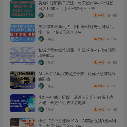
男粉引流野路子玩法，每天操作半小时轻松
日入1000＋，流量根本停不下来
160
2年前
9.9
￥
抖音弹幕最新玩法，利用粉丝好奇心赚取礼
物打赏，轻松日入1000+
156
2年前
9.9
￥
私域运营实操培训课，引流获客+转化变现双
增长驱动
153
2年前
9.9
￥
AI+小红书暴力变现打卡营，让你从想赚钱到
赚到钱
151
3年前
9.9
￥
小红书电商进阶版，从新人进阶小红薯电商
大佬，全方位玩透红薯电商
148
2年前
9.9
￥
小红书三个月涨粉10W，AI英语视频0成本制
作，每天轻松日入2000+