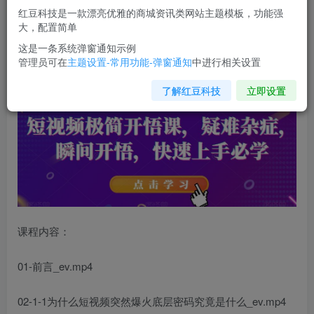
红豆科技是一款漂亮优雅的商城资讯类网站主题模板，功能强
您当前未登录！建议登陆后购买，可保存购买订单
大，配置简单
这是一条系统弹窗通知示例
管理员可在
主题设置-常用功能-弹窗通知
中进行相关设置
短视频极简开悟课
，​疑难杂症，瞬间开悟，快速上手必学
了解红豆科技
立即设置
课程内容：
01-前言_ev.mp4
02-1-1为什么短视频突然爆火底层密码究竟是什么_ev.mp4