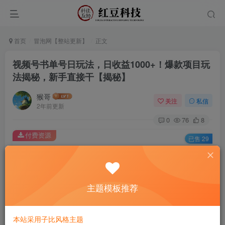
首页
冒泡网【整站更新】
正文
视频号书单号日玩法，日收益1000+！爆款项目玩
法揭秘，新手直接干【揭秘】
猴哥
关注
私信
2年前更新
0
76
8
付费资源
已售 29
视频号书单号日玩法，日收益1000+！爆款项目玩法揭秘，新手直接干【揭秘】
此内容为付费资源，请付费后查看
9.9
主题模板推荐
￥
免费
免费
黄金会员
钻石会员
本站采用子比风格主题
立即购买