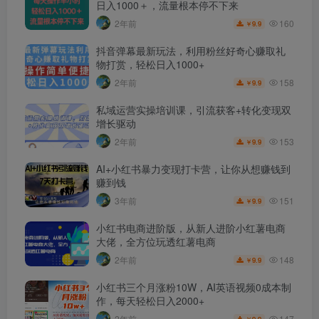
日入1000＋，流量根本停不下来
160
2年前
9.9
￥
抖音弹幕最新玩法，利用粉丝好奇心赚取礼
物打赏，轻松日入1000+
158
2年前
9.9
￥
私域运营实操培训课，引流获客+转化变现双
增长驱动
153
2年前
9.9
￥
AI+小红书暴力变现打卡营，让你从想赚钱到
赚到钱
151
3年前
9.9
￥
小红书电商进阶版，从新人进阶小红薯电商
大佬，全方位玩透红薯电商
148
2年前
9.9
￥
小红书三个月涨粉10W，AI英语视频0成本制
作，每天轻松日入2000+
147
2年前
9.9
￥