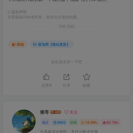
©
版权声明
文章版权归作者所有，未经允许请勿转载。
THE END
商城
冒泡网【整站更新】
喜欢就支持一下吧
点赞
8
分享
收藏
猴哥
关注
2
9903
0
19.3W+
82.7W+
长风破浪会有时，直挂云帆济沧海