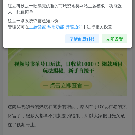
红豆科技是一款漂亮优雅的商城资讯类网站主题模板，功能强
您当前未登录！建议登陆后购买，可保存购买订单
大，配置简单
这是一条系统弹窗通知示例
管理员可在
主题设置-常用功能-弹窗通知
中进行相关设置
视频号书单号日玩法
，日收益1000+！爆款项目玩法揭秘，
新手直接干【揭秘】
了解红豆科技
立即设置
这两年视频号的热度在逐步的增点，原因在于DY现在卷的太
厉害了，很多人都拿不到想要的结果，所以大家把目光又放
在了视频号上。