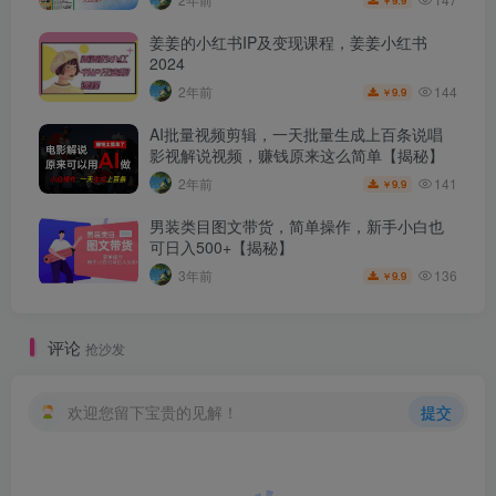
姜姜的小红书IP及变现课程，姜姜小红书
2024
144
2年前
9.9
￥
AI批量视频剪辑，一天批量生成上百条说唱
影视解说视频，赚钱原来这么简单【揭秘】
141
2年前
9.9
￥
男装类目图文带货，简单操作，新手小白也
可日入500+【揭秘】
136
3年前
9.9
￥
评论
抢沙发
欢迎您留下宝贵的见解！
提交