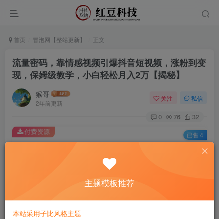
首页
冒泡网【整站更新】
正文
流量密码，靠情感视频引爆抖音短视频，涨粉到变
现，保姆级教学，小白轻松月入2万【揭秘】
猴哥
关注
私信
2年前更新
0
76
32
付费资源
已售 4
流量密码，靠情感视频引爆抖音短视频，涨粉到变现，保姆级教学，小白轻松月入2万【揭秘】
此内容为付费资源，请付费后查看
9.9
主题模板推荐
￥
免费
免费
黄金会员
钻石会员
本站采用子比风格主题
立即购买