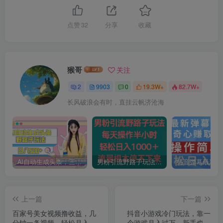
点赞
32
分享
收藏
猴哥
关注
2
9903
0
19.3W+
82.7W+
长风破浪会有时，直挂云帆济沧海
AI自动生成头条，三天必起号，三分钟轻松发布内容，复制粘贴，保姆级教…
男粉引流野路子玩法，每天操作半小时轻松日入1000＋，流量根本停不下来
上一篇
下一篇
百家号美女视频撸收益，几
抖音小游戏冷门玩法，靠一
分钟一条视频，轻松月入万
个游戏月入过万，新手也能