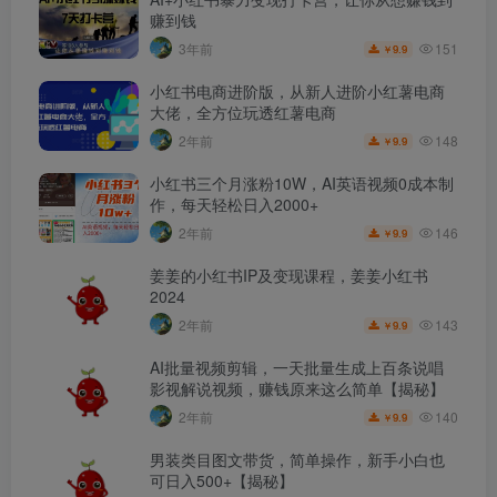
赚到钱
151
3年前
9.9
￥
小红书电商进阶版，从新人进阶小红薯电商
大佬，全方位玩透红薯电商
148
2年前
9.9
￥
小红书三个月涨粉10W，AI英语视频0成本制
作，每天轻松日入2000+
146
2年前
9.9
￥
姜姜的小红书IP及变现课程，姜姜小红书
2024
143
2年前
9.9
￥
AI批量视频剪辑，一天批量生成上百条说唱
影视解说视频，赚钱原来这么简单【揭秘】
140
2年前
9.9
￥
男装类目图文带货，简单操作，新手小白也
可日入500+【揭秘】