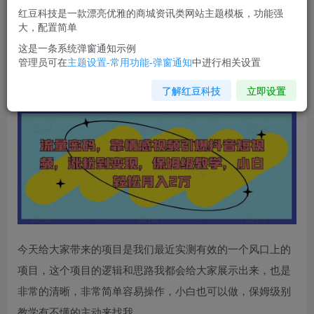
红豆科技是一款漂亮优雅的商城资讯类网站主题模板，功能强
您当前未登录！建议登陆后购买，可保存购买订单
大，配置简单
这是一条系统弹窗通知示例
管理员可在
主题设置-常用功能-弹窗通知
中进行相关设置
流量密码，
靠情感视频引爆抖音短视频
，涨粉到变现，保姆
级教学，小白轻松月入2万【揭秘】
了解红豆科技
立即设置
今天给大家带来的项目是我们最近实测有效的一个风口上的
项目，这个项目的逻辑和思路我都会给大家展示出来，也是
非常的清晰，非常简单容易操作，小白也可以做，保姆级别
教学有不懂的主动来找我