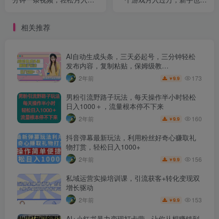
元【揭秘】
轻松上手【揭秘】
相关推荐
AI自动生成头条，三天必起号，三分钟轻松
发布内容，复制粘贴，保姆级教…
173
2年前
9.9
￥
男粉引流野路子玩法，每天操作半小时轻松
日入1000＋，流量根本停不下来
160
2年前
9.9
￥
抖音弹幕最新玩法，利用粉丝好奇心赚取礼
物打赏，轻松日入1000+
156
2年前
9.9
￥
私域运营实操培训课，引流获客+转化变现双
增长驱动
153
2年前
9.9
￥
AI+小红书暴力变现打卡营，让你从想赚钱到