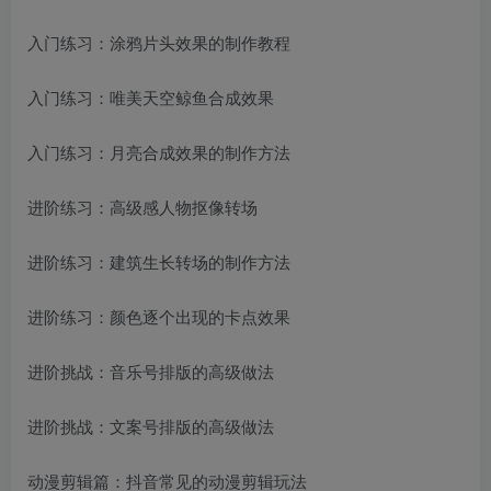
入门练习：涂鸦片头效果的制作教程
入门练习：唯美天空鲸鱼合成效果
入门练习：月亮合成效果的制作方法
进阶练习：高级感人物抠像转场
进阶练习：建筑生长转场的制作方法
进阶练习：颜色逐个出现的卡点效果
进阶挑战：音乐号排版的高级做法
进阶挑战：文案号排版的高级做法
动漫剪辑篇：抖音常见的动漫剪辑玩法