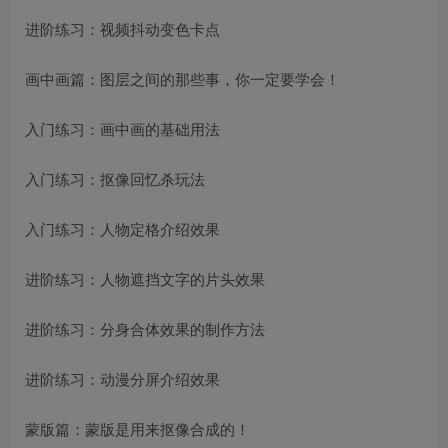
进阶练习：视频抖动变色卡点
画中画篇：图层之间的那些事，你一定要学会！
入门练习：画中画的基础用法
入门练习：抠像回忆杀玩法
入门练习：人物定格介绍效果
进阶练习：人物遮挡文字的片头效果
进阶练习：分身合体效果的制作方法
进阶练习：动漫分屏介绍效果
蒙版篇：蒙版是用来抠像合成的！