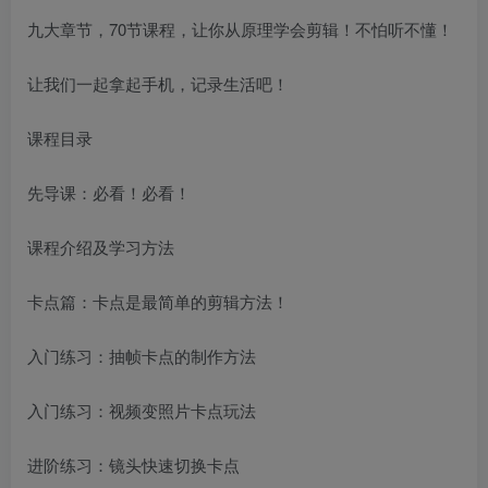
九大章节，70节课程，让你从原理学会剪辑！不怕听不懂！
让我们一起拿起手机，记录生活吧！
课程目录
先导课：必看！必看！
课程介绍及学习方法
卡点篇：卡点是最简单的剪辑方法！
入门练习：抽帧卡点的制作方法
入门练习：视频变照片卡点玩法
进阶练习：镜头快速切换卡点