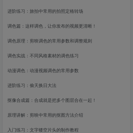
进阶练习：旅拍中常用的拍照定格转场
调色篇：这样调色，让你发布的视频更清晰！
调色原理：剪映调色的常用参数和调整规则
调色实战：不同风格素材的调色练习
动漫调色：动漫视频调色的常用参数
进阶练习：偷天换日大法
抠像合成篇：合成就是把多个图层合在一起！
原理讲解：剪映中常用的抠图方法介绍
入门练习：文字镂空片头的制作教程