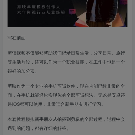
写在前面
剪辑视频不仅能够帮助我们记录日常生活，分享日常、旅行
等生活片段，还可以作为一个职业技能，在工作中也是一个
很好的加分项。
剪映作为一个专业的手机剪辑软件，现在功能已经非常的全
面，在手机就能轻松实现你的全部剪辑想法。无论是安卓还
是IOS都可以使用，非常适合新手朋友进行学习。
本套教程模拟新手朋友从拍摄到剪辑的全部过程，过程中会
遇到的问题，都有详细的解答。