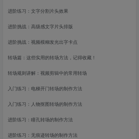
进阶练习：文字分割片头效果
进阶挑战：高级感文字片头排版
进阶挑战：视频模糊发光出字卡点
转场篇：这些实用的转场方法，记得收藏！
转场规则讲解：视频剪辑中的常用转场
入门练习：电梯开门转场的制作方法
入门练习：人物抠图转场的制作方法
进阶练习：瞳孔转场的制作方法
进阶练习：无痕迹转场的制作方法