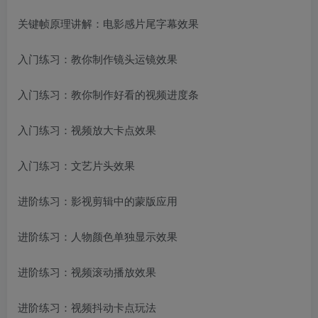
关键帧原理讲解：电影感片尾字幕效果
入门练习：教你制作镜头运镜效果
入门练习：教你制作好看的视频进度条
入门练习：视频放大卡点效果
入门练习：文艺片头效果
进阶练习：影视剪辑中的蒙版应用
进阶练习：人物颜色单独显示效果
进阶练习：视频滚动播放效果
进阶练习：视频抖动卡点玩法