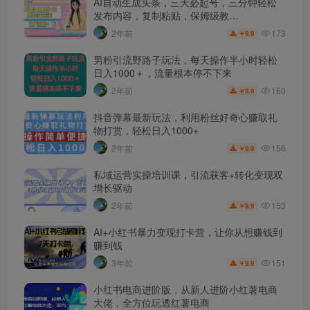
AI自动生成头条，三天必起号，三分钟轻松
发布内容，复制粘贴，保姆级教…
173
2年前
9.9
￥
男粉引流野路子玩法，每天操作半小时轻松
日入1000＋，流量根本停不下来
160
2年前
9.9
￥
抖音弹幕最新玩法，利用粉丝好奇心赚取礼
物打赏，轻松日入1000+
156
2年前
9.9
￥
私域运营实操培训课，引流获客+转化变现双
增长驱动
153
2年前
9.9
￥
AI+小红书暴力变现打卡营，让你从想赚钱到
赚到钱
151
3年前
9.9
￥
小红书电商进阶版，从新人进阶小红薯电商
大佬，全方位玩透红薯电商