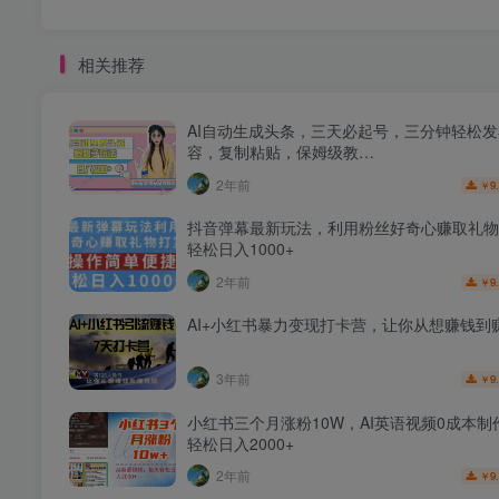
相关推荐
AI自动生成头条，三天必起号，三分钟轻松
容，复制粘贴，保姆级教…
2年前
9
￥
抖音弹幕最新玩法，利用粉丝好奇心赚取礼物
轻松日入1000+
2年前
9
￥
AI+小红书暴力变现打卡营，让你从想赚钱到
3年前
9
￥
小红书三个月涨粉10W，AI英语视频0成本制
轻松日入2000+
2年前
9
￥