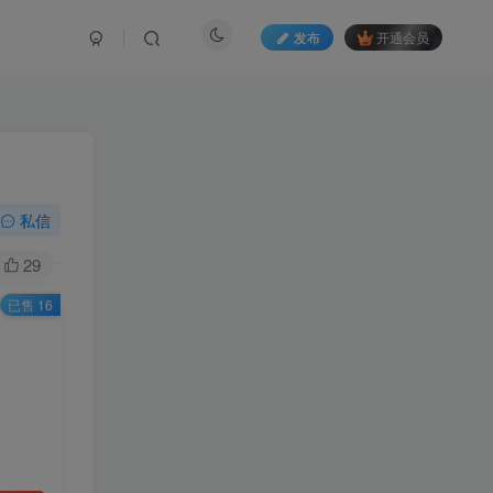
发布
开通会员
私信
29
已售 16