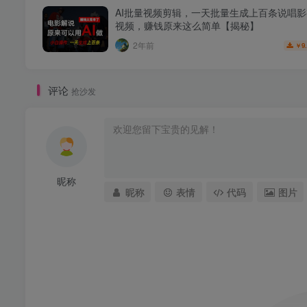
AI批量视频剪辑，一天批量生成上百条说唱
视频，赚钱原来这么简单【揭秘】
2年前
9
￥
评论
抢沙发
昵称
昵称
表情
代码
图片