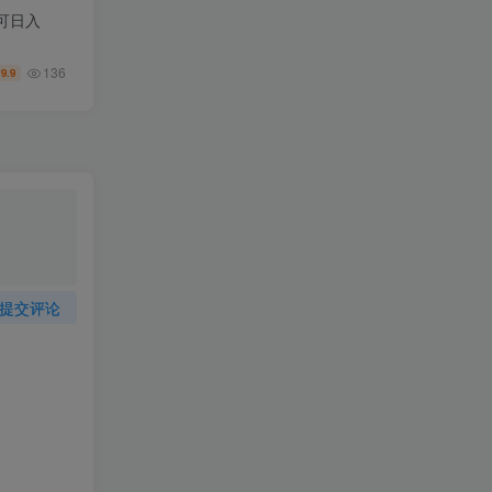
可日入
136
9.9
￥
提交评论