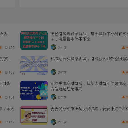
发布内
男粉引流野路子玩法，每天操作半小时轻松日
＋，流量根本停不下来
175
2年前
.9
打赏，
私域运营实操培训课，引流获客+转化变现
158
2年前
.9
赚到钱
小红书电商进阶版，从新人进阶小红薯电商
方位玩透红薯电商
151
2年前
.9
作，每天
姜姜的小红书IP及变现课程，姜姜小红书202
147
2年前
.9