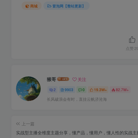
商城
冒泡网【整站更新】
点赞
2
猴哥
关注
2
9903
0
19.3W+
82.7W+
长风破浪会有时，直挂云帆济沧海
上一篇
实战型主播全维度主题分享，懂产品，懂用户，懂人性的实战主