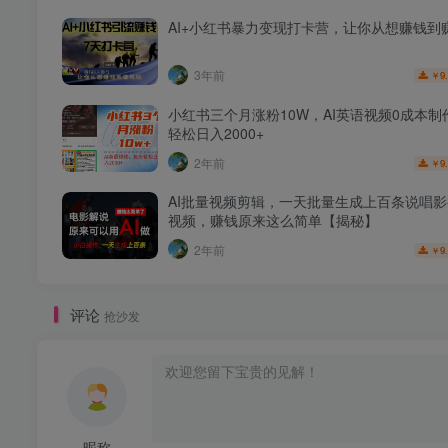
AI+小红书暴力变现打卡营，让你从想赚钱到
3年前
9
￥
小红书三个月涨粉10W，AI英语视频0成本制
轻松日入2000+
2年前
9
￥
AI批量视频剪辑，一天批量生成上百条说唱
视频，赚钱原来这么简单【揭秘】
2年前
9
￥
评论
抢沙发
昵称