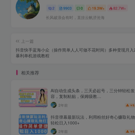
2
9903
0
19.3W+
82.7W+
长风破浪会有时，直挂云帆济沧海
上一篇
抖音快手蓝海小众（操作简单人人可做不花时间）多种变现月入
暴利单机游戏教程
相关推荐
AI自动生成头条，三天必起号，三分钟轻松
容，复制粘贴，保姆级教…
2年前
9
￥
抖音弹幕最新玩法，利用粉丝好奇心赚取礼物
轻松日入1000+
2年前
9
￥