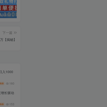
抖音弹幕最新玩法，利用粉丝好奇心赚取礼物打赏，轻松日入1000+
私域运营实操培训课，引流获客+转化变现双增长驱动
AI+小红书暴力变现打卡营，让你从想赚钱到赚到钱
下一篇
过万【揭秘】
入1000
160
9.9
￥
双增长驱动
153
9.9
￥