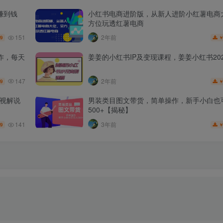
赚到钱
小红书电商进阶版，从新人进阶小红薯电商
方位玩透红薯电商
151
2年前
.9
作，每天
姜姜的小红书IP及变现课程，姜姜小红书202
147
2年前
.9
影视解说
男装类目图文带货，简单操作，新手小白也
500+【揭秘】
141
3年前
.9