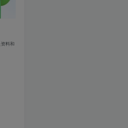
》
是资料和