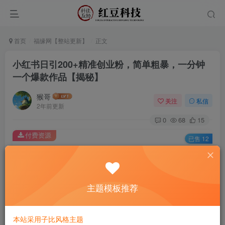
首页
福缘网【整站更新】
正文
小红书日引200+精准创业粉，简单粗暴，一分钟
一个爆款作品【揭秘】
猴哥
关注
私信
2年前更新
0
68
15
付费资源
已售 12
小红书日引200+精准创业粉，简单粗暴，一分钟一个爆款作品【揭秘】
此内容为付费资源，请付费后查看
9.9
主题模板推荐
￥
免费
免费
黄金会员
钻石会员
本站采用子比风格主题
立即购买