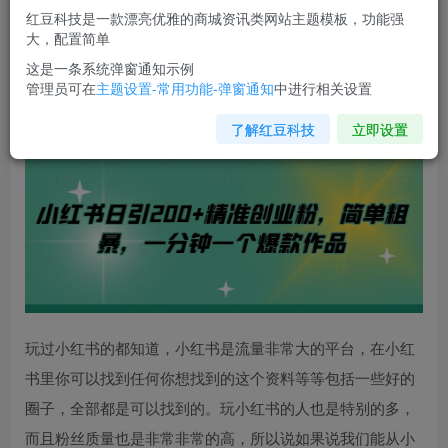
红豆科技是一款漂亮优雅的商城资讯类网站主题模板，功能强
您当前未登录！建议登陆后购买，可保存购买订单
大，配置简单
这是一条系统弹窗通知示例
管理员可在
主题设置-常用功能-弹窗通知
中进行相关设置
小红书日引200+精准创业粉，简单粗暴，一分钟一个爆款作
品【揭秘】
了解红豆科技
立即设置
玩过小红书的都知道，小红书是流量非常大的平台，在小红
书里你可以找到任何你想找到的这个资料等等包括一些好的
圈子，全部都是可以找到的。玩小红书的人也是特别的多，
而且粉丝质量也是非常非常的高，所以说如果说我们能从小