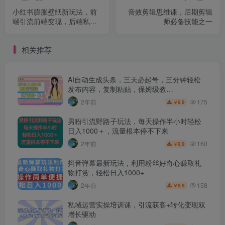
小红书膨胀壁纸新玩法，前
音效剪辑思维课，后期剪辑
端引流前端变现，后端私域
师必备技能之一
多种组合变现方式，入500+
【揭秘】
相关推荐
AI自动生成头条，三天必起号，三分钟轻松
发布内容，复制粘贴，保姆级教…
175
2年前
9.9
￥
男粉引流野路子玩法，每天操作半小时轻松
日入1000＋，流量根本停不下来
160
2年前
9.9
￥
抖音弹幕最新玩法，利用粉丝好奇心赚取礼
物打赏，轻松日入1000+
158
2年前
9.9
￥
私域运营实操培训课，引流获客+转化变现双
增长驱动