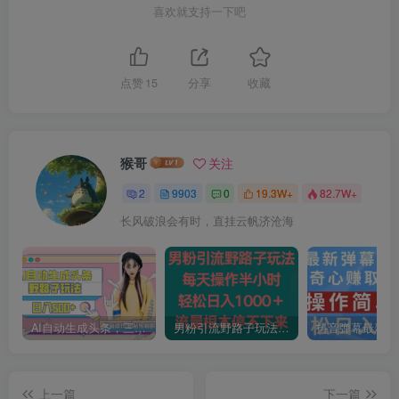
喜欢就支持一下吧
点赞
15
分享
收藏
猴哥
关注
2
9903
0
19.3W+
82.7W+
长风破浪会有时，直挂云帆济沧海
AI自动生成头条，三天必起号，三分钟轻松发布内容，复制粘贴，保姆级教…
男粉引流野路子玩法，每天操作半小时轻松日入1000＋，流量根本停不下来
上一篇
下一篇