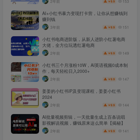
153
2年前
9.9
￥
AI+小红书暴力变现打卡营，让你从想赚钱到
赚到钱
151
3年前
9.9
￥
小红书电商进阶版，从新人进阶小红薯电商
大佬，全方位玩透红薯电商
149
2年前
9.9
￥
小红书三个月涨粉10W，AI英语视频0成本制
作，每天轻松日入2000+
147
2年前
9.9
￥
姜姜的小红书IP及变现课程，姜姜小红书
2024
144
2年前
9.9
￥
AI批量视频剪辑，一天批量生成上百条说唱
影视解说视频，赚钱原来这么简单【揭秘】
141
2年前
9.9
￥