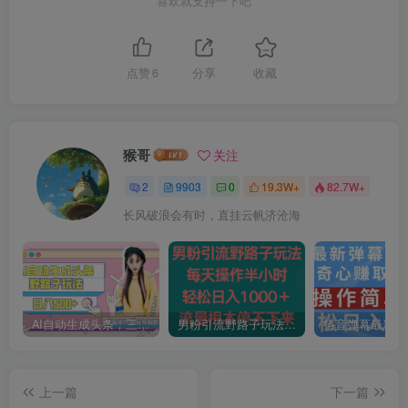
喜欢就支持一下吧
点赞
6
分享
收藏
猴哥
关注
2
9903
0
19.3W+
82.7W+
长风破浪会有时，直挂云帆济沧海
AI自动生成头条，三天必起号，三分钟轻松发布内容，复制粘贴，保姆级教…
男粉引流野路子玩法，每天操作半小时轻松日入1000＋，流量根本停不下来
上一篇
下一篇