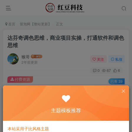
首页
冒泡网【整站更新】
正文
达芬奇调色思维，商业项目实操，打通软件和调色
思维
猴哥
关注
私信
2年前更新
0
67
6
付费资源
已售 39
达芬奇调色思维，商业项目实操，打通软件和调色思维
此内容为付费资源，请付费后查看
9.9
主题模板推荐
￥
免费
免费
黄金会员
钻石会员
本站采用子比风格主题
立即购买