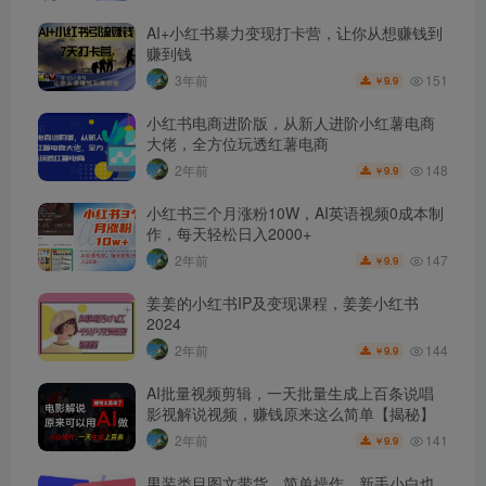
AI+小红书暴力变现打卡营，让你从想赚钱到
赚到钱
151
3年前
9.9
￥
小红书电商进阶版，从新人进阶小红薯电商
大佬，全方位玩透红薯电商
148
2年前
9.9
￥
小红书三个月涨粉10W，AI英语视频0成本制
作，每天轻松日入2000+
147
2年前
9.9
￥
姜姜的小红书IP及变现课程，姜姜小红书
2024
144
2年前
9.9
￥
AI批量视频剪辑，一天批量生成上百条说唱
影视解说视频，赚钱原来这么简单【揭秘】
141
2年前
9.9
￥
男装类目图文带货，简单操作，新手小白也