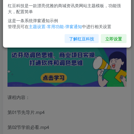
红豆科技是一款漂亮优雅的商城资讯类网站主题模板，功能强
您当前未登录！建议登陆后购买，可保存购买订单
大，配置简单
这是一条系统弹窗通知示例
管理员可在
主题设置-常用功能-弹窗通知
中进行相关设置
达芬奇调色思维
，商业项目实操，打通软件和调色思维
了解红豆科技
立即设置
课程内容：
第01节先导片.mp4
第02节学前必看.mp4