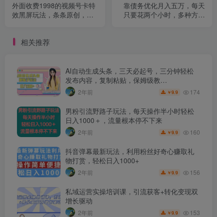
外面收费1998的视频号卡特
靠债务优化月入五万，每天
效黑屏玩法，条条原创，轻
只要花两个小时，多种方式
松热门【揭秘】
轻松变现【揭秘】
相关推荐
AI自动生成头条，三天必起号，三分钟轻松
发布内容，复制粘贴，保姆级教…
174
2年前
9.9
￥
男粉引流野路子玩法，每天操作半小时轻松
日入1000＋，流量根本停不下来
160
2年前
9.9
￥
抖音弹幕最新玩法，利用粉丝好奇心赚取礼
物打赏，轻松日入1000+
156
2年前
9.9
￥
私域运营实操培训课，引流获客+转化变现双
增长驱动
153
2年前
9.9
￥