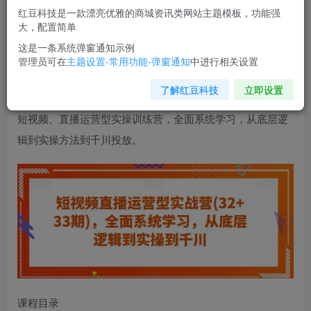
红豆科技是一款漂亮优雅的商城资讯类网站主题模板，功能强
您当前未登录！建议登陆后购买，可保存购买订单
大，配置简单
这是一条系统弹窗通知示例
管理员可在
主题设置-常用功能-弹窗通知
中进行相关设置
短视频直播运营型实战营
(32+33期)，全面系统学习，从底层
逻辑到实操到千川
了解红豆科技
立即设置
短视频、直播运营型实操训练营，全面系统学习，从底层逻
辑到实操方法到千川投放。
课程目录