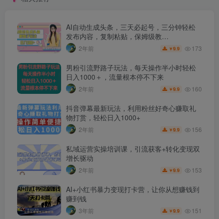
AI自动生成头条，三天必起号，三分钟轻松
发布内容，复制粘贴，保姆级教…
173
2年前
9.9
￥
男粉引流野路子玩法，每天操作半小时轻松
日入1000＋，流量根本停不下来
160
2年前
9.9
￥
抖音弹幕最新玩法，利用粉丝好奇心赚取礼
物打赏，轻松日入1000+
156
2年前
9.9
￥
私域运营实操培训课，引流获客+转化变现双
增长驱动
153
2年前
9.9
￥
AI+小红书暴力变现打卡营，让你从想赚钱到
赚到钱
151
3年前
9.9
￥