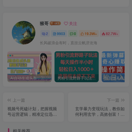
猴哥
关注
2
9903
0
19.3W+
82.7W+
长风破浪会有时，直挂云帆济沧海
AI自动生成头条，三天必起号，三分钟轻松发布内容，复制粘贴，保姆级教…
男粉引流野路子玩法，每天操作半小时轻松日入1000＋，流量根本停不下来
上一篇
下一篇
视频号死磕计划，把握视频
玄学暴力变现玩法，教你如
号运营逻辑，精准定位迅速
何利用玄学，高效创富！日
起号
入3-5位数【揭秘】
相关推荐