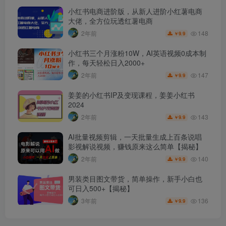
小红书电商进阶版，从新人进阶小红薯电商
大佬，全方位玩透红薯电商
148
2年前
9.9
￥
小红书三个月涨粉10W，AI英语视频0成本制
作，每天轻松日入2000+
147
2年前
9.9
￥
姜姜的小红书IP及变现课程，姜姜小红书
2024
143
2年前
9.9
￥
AI批量视频剪辑，一天批量生成上百条说唱
影视解说视频，赚钱原来这么简单【揭秘】
140
2年前
9.9
￥
男装类目图文带货，简单操作，新手小白也
可日入500+【揭秘】
136
3年前
9.9
￥