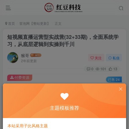
首页
冒泡网【整站更新】
正文
短视频直播运营型实战营(32+33期)，全面系统学
习，从底层逻辑到实操到千川
猴哥
关注
私信
2年前更新
0
101
13
付费资源
已售 24
短视频直播运营型实战营(32+33期)，全面系统学习，从底层逻辑到实操到千川
此内容为付费资源，请付费后查看
9.9
主题模板推荐
￥
免费
免费
黄金会员
钻石会员
本站采用子比风格主题
立即购买