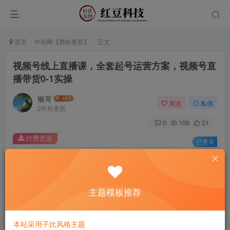
首页
中创网【整站更新】
正文
视频号线上直播课，全套起号运营方案，视频号直
播带货0-1实操
猴哥
关注
私信
2年前更新
0
106
21
付费资源
已售 6
视频号线上直播课，全套起号运营方案，视频号直播带货0-1实操
此内容为付费资源，请付费后查看
9.9
主题模板推荐
￥
免费
免费
黄金会员
钻石会员
本站采用子比风格主题
立即购买