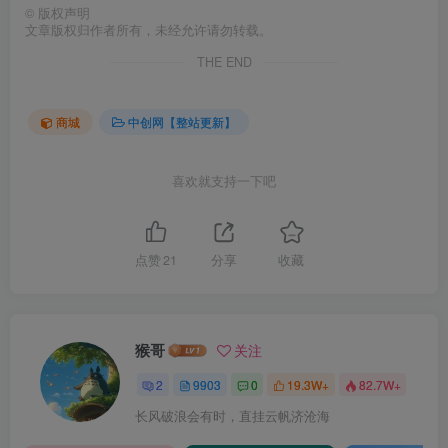
©
版权声明
文章版权归作者所有，未经允许请勿转载。
THE END
商城
中创网【整站更新】
喜欢就支持一下吧
点赞
21
分享
收藏
猴哥
关注
2
9903
0
19.3W+
82.7W+
长风破浪会有时，直挂云帆济沧海