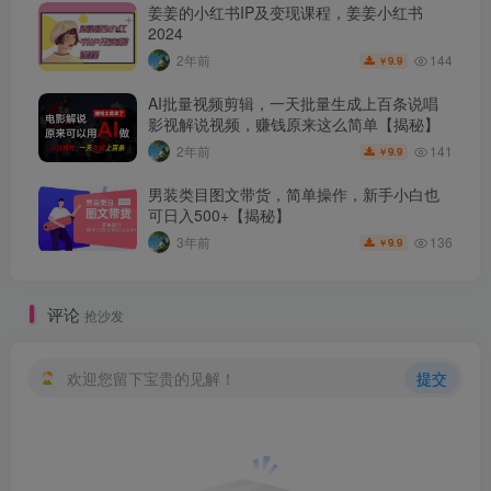
姜姜的小红书IP及变现课程，姜姜小红书
2024
144
2年前
9.9
￥
AI批量视频剪辑，一天批量生成上百条说唱
影视解说视频，赚钱原来这么简单【揭秘】
141
2年前
9.9
￥
男装类目图文带货，简单操作，新手小白也
可日入500+【揭秘】
136
3年前
9.9
￥
评论
抢沙发
欢迎您留下宝贵的见解！
提交