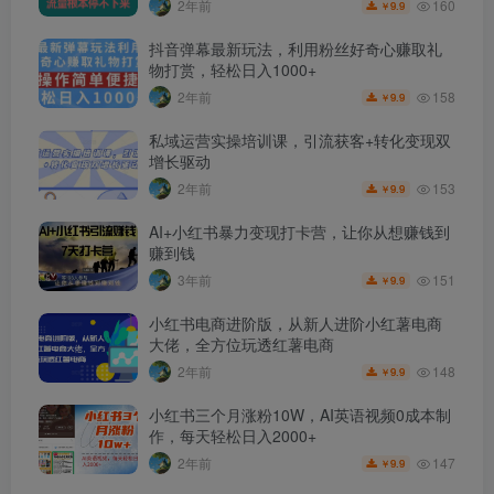
160
2年前
9.9
￥
抖音弹幕最新玩法，利用粉丝好奇心赚取礼
物打赏，轻松日入1000+
158
2年前
9.9
￥
私域运营实操培训课，引流获客+转化变现双
增长驱动
153
2年前
9.9
￥
AI+小红书暴力变现打卡营，让你从想赚钱到
赚到钱
151
3年前
9.9
￥
小红书电商进阶版，从新人进阶小红薯电商
大佬，全方位玩透红薯电商
148
2年前
9.9
￥
小红书三个月涨粉10W，AI英语视频0成本制
作，每天轻松日入2000+
147
2年前
9.9
￥