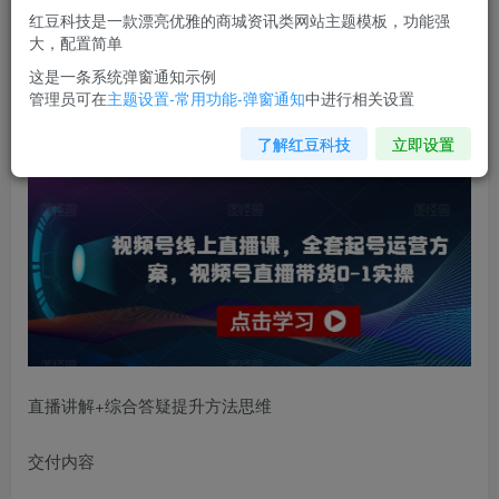
红豆科技是一款漂亮优雅的商城资讯类网站主题模板，功能强
您当前未登录！建议登陆后购买，可保存购买订单
大，配置简单
这是一条系统弹窗通知示例
管理员可在
主题设置-常用功能-弹窗通知
中进行相关设置
视频号线上直播课
，全套起号运营方案，视频号直播带货0-1
实操
了解红豆科技
立即设置
直播讲解+综合答疑提升方法思维
交付内容