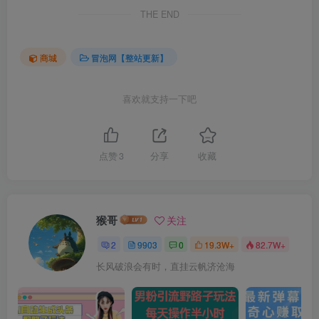
THE END
商城
冒泡网【整站更新】
喜欢就支持一下吧
点赞
3
分享
收藏
猴哥
关注
2
9903
0
19.3W+
82.7W+
长风破浪会有时，直挂云帆济沧海