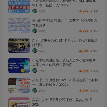
抖音弹幕最新玩法，利用粉丝好奇心赚取礼
物打赏，轻松日入1000+
158
2年前
9.9
￥
私域运营实操培训课，引流获客+转化变现双
增长驱动
153
2年前
9.9
￥
AI+小红书暴力变现打卡营，让你从想赚钱到
赚到钱
151
3年前
9.9
￥
小红书电商进阶版，从新人进阶小红薯电商
大佬，全方位玩透红薯电商
148
2年前
9.9
￥
小红书三个月涨粉10W，AI英语视频0成本制
作，每天轻松日入2000+
147
2年前
9.9
￥
姜姜的小红书IP及变现课程，姜姜小红书
2024