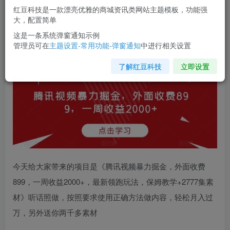
红豆科技是一款漂亮优雅的商城资讯类网站主题模板，功能强
您当前未登录！建议登陆后购买，可保存购买订单
大，配置简单
这是一条系统弹窗通知示例
管理员可在
主题设置-常用功能-弹窗通知
中进行相关设置
腾讯视频暴力掘金
，外面收费899，一周收益2000+【揭秘】
了解红豆科技
立即设置
今天给大家带来的项目是《
腾讯视频暴力掘金
，外面收费
899，一周收益2000+，最新领跑玩法，保姆教学+2777集素
材》听话照做，按照要求使用正确方法做内容，轻松月入过
万，另外送你两千多素材