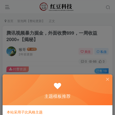
首页
冒泡网【整站更新】
正文
腾讯视频暴力掘金，外面收费899，一周收益
2000+【揭秘】
猴哥
关注
私信
2年前更新
0
66
3
付费资源
已售 19
腾讯视频暴力掘金，外面收费899，一周收益2000+【揭秘】
此内容为付费资源，请付费后查看
9.9
主题模板推荐
￥
免费
免费
黄金会员
钻石会员
本站采用子比风格主题
立即购买