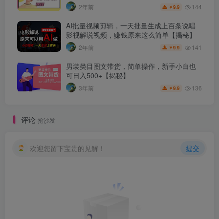
144
2年前
9.9
￥
AI批量视频剪辑，一天批量生成上百条说唱
影视解说视频，赚钱原来这么简单【揭秘】
141
2年前
9.9
￥
男装类目图文带货，简单操作，新手小白也
可日入500+【揭秘】
136
3年前
9.9
￥
评论
抢沙发
欢迎您留下宝贵的见解！
提交