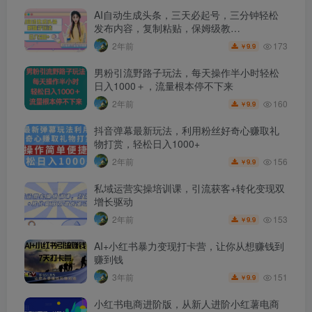
AI自动生成头条，三天必起号，三分钟轻松
发布内容，复制粘贴，保姆级教…
173
2年前
9.9
￥
男粉引流野路子玩法，每天操作半小时轻松
日入1000＋，流量根本停不下来
160
2年前
9.9
￥
抖音弹幕最新玩法，利用粉丝好奇心赚取礼
物打赏，轻松日入1000+
156
2年前
9.9
￥
私域运营实操培训课，引流获客+转化变现双
增长驱动
153
2年前
9.9
￥
AI+小红书暴力变现打卡营，让你从想赚钱到
赚到钱
151
3年前
9.9
￥
小红书电商进阶版，从新人进阶小红薯电商