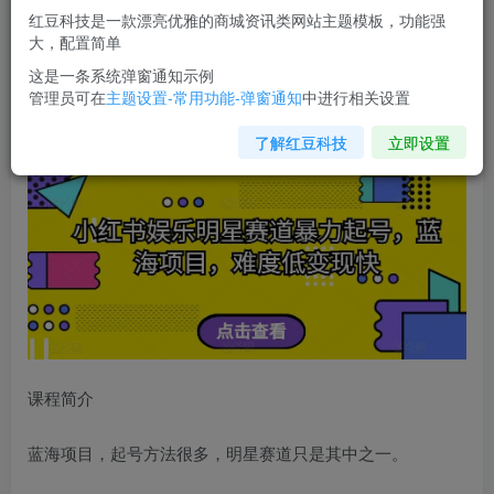
红豆科技是一款漂亮优雅的商城资讯类网站主题模板，功能强
您当前未登录！建议登陆后购买，可保存购买订单
大，配置简单
这是一条系统弹窗通知示例
管理员可在
主题设置-常用功能-弹窗通知
中进行相关设置
小红书娱乐明星赛道暴力起号，
蓝海项目
，难度低变现快
【揭秘】
了解红豆科技
立即设置
课程简介
蓝海项目，起号方法很多，明星赛道只是其中之一。