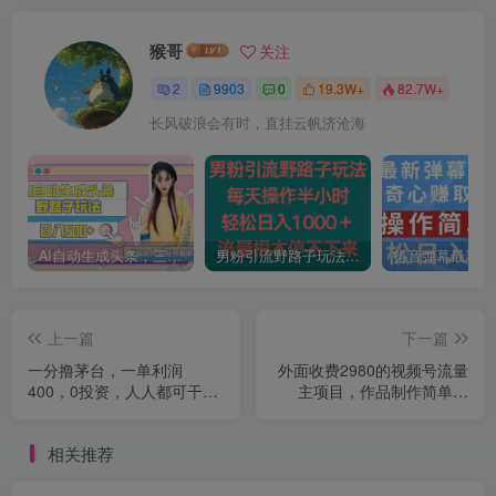
猴哥
关注
2
9903
0
19.3W+
82.7W+
长风破浪会有时，直挂云帆济沧海
AI自动生成头条，三天必起号，三分钟轻松发布内容，复制粘贴，保姆级教…
男粉引流野路子玩法，每天操作半小时轻松日入1000＋，流量根本停不下来
上一篇
下一篇
一分撸茅台，一单利润
外面收费2980的视频号流量
400，0投资，人人都可干！
主项目，作品制作简单无
【揭秘】
脑，单账号日入过千
相关推荐