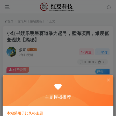
首页
冒泡网【整站更新】
正文
小红书娱乐明星赛道暴力起号，蓝海项目，难度低
变现快【揭秘】
猴哥
关注
私信
2年前更新
0
86
38
付费资源
已售 11
小红书娱乐明星赛道暴力起号，蓝海项目，难度低变现快【揭秘】
此内容为付费资源，请付费后查看
9.9
主题模板推荐
￥
免费
免费
黄金会员
钻石会员
本站采用子比风格主题
立即购买