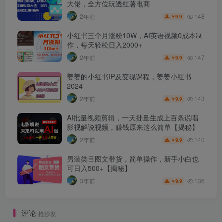
大佬，全方位玩透红薯电商
148
2年前
9.9
￥
小红书三个月涨粉10W，AI英语视频0成本制
作，每天轻松日入2000+
147
2年前
9.9
￥
姜姜的小红书IP及变现课程，姜姜小红书
2024
143
2年前
9.9
￥
AI批量视频剪辑，一天批量生成上百条说唱
影视解说视频，赚钱原来这么简单【揭秘】
140
2年前
9.9
￥
男装类目图文带货，简单操作，新手小白也
可日入500+【揭秘】
136
3年前
9.9
￥
评论
抢沙发