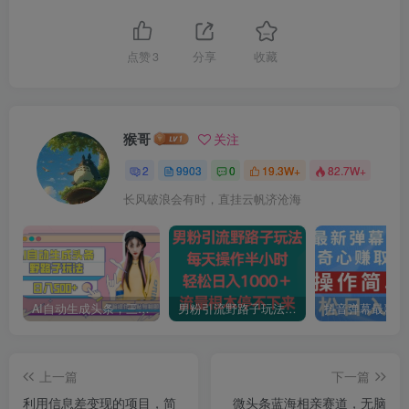
点赞
3
分享
收藏
猴哥
关注
2
9903
0
19.3W+
82.7W+
长风破浪会有时，直挂云帆济沧海
AI自动生成头条，三天必起号，三分钟轻松发布内容，复制粘贴，保姆级教…
男粉引流野路子玩法，每天操作半小时轻松日入1000＋，流量根本停不下来
上一篇
下一篇
利用信息差变现的项目，简
微头条蓝海相亲赛道，无脑