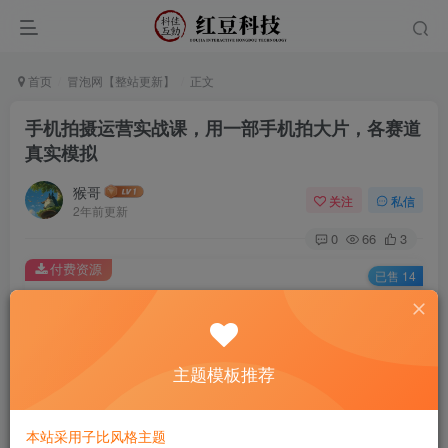
首页
冒泡网【整站更新】
正文
手机拍摄运营实战课，用一部手机拍大片，各赛道
真实模拟
猴哥
关注
私信
2年前更新
0
66
3
付费资源
已售 14
手机拍摄运营实战课，用一部手机拍大片，各赛道真实模拟
此内容为付费资源，请付费后查看
9.9
主题模板推荐
￥
免费
免费
黄金会员
钻石会员
本站采用子比风格主题
立即购买