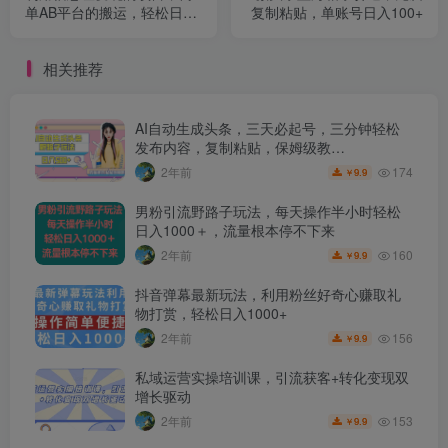
单AB平台的搬运，轻松日入
复制粘贴，单账号日入100+
100-500+多劳多得
相关推荐
AI自动生成头条，三天必起号，三分钟轻松
发布内容，复制粘贴，保姆级教…
174
2年前
9.9
￥
男粉引流野路子玩法，每天操作半小时轻松
日入1000＋，流量根本停不下来
160
2年前
9.9
￥
抖音弹幕最新玩法，利用粉丝好奇心赚取礼
物打赏，轻松日入1000+
156
2年前
9.9
￥
私域运营实操培训课，引流获客+转化变现双
增长驱动
153
2年前
9.9
￥