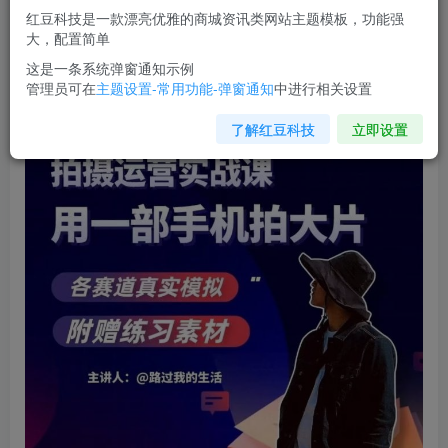
红豆科技是一款漂亮优雅的商城资讯类网站主题模板，功能强
您当前未登录！建议登陆后购买，可保存购买订单
大，配置简单
这是一条系统弹窗通知示例
管理员可在
主题设置-常用功能-弹窗通知
中进行相关设置
手机拍摄运营实战课
，用一部手机拍大片，各赛道真实模拟
了解红豆科技
立即设置