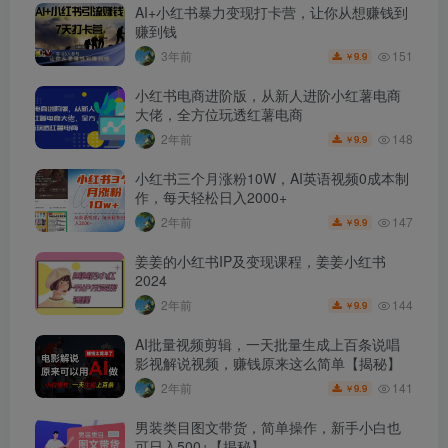
AI+小红书暴力变现打卡营，让你从想赚钱到
赚到钱
151
3年前
9.9
￥
小红书电商进阶版，从新人进阶小红薯电商
大佬，全方位玩透红薯电商
148
2年前
9.9
￥
小红书三个月涨粉10W，AI英语视频0成本制
作，每天轻松日入2000+
147
2年前
9.9
￥
姜姜的小红书IP及变现课程，姜姜小红书
2024
144
2年前
9.9
￥
AI批量视频剪辑，一天批量生成上百条说唱
影视解说视频，赚钱原来这么简单【揭秘】
141
2年前
9.9
￥
男装类目图文带货，简单操作，新手小白也
可日入500+【揭秘】