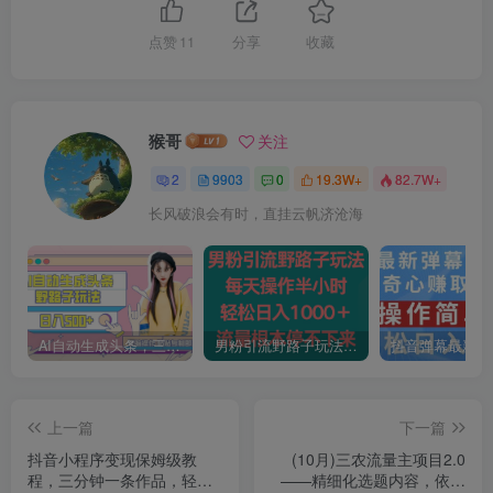
点赞
11
分享
收藏
猴哥
关注
2
9903
0
19.3W+
82.7W+
长风破浪会有时，直挂云帆济沧海
AI自动生成头条，三天必起号，三分钟轻松发布内容，复制粘贴，保姆级教…
男粉引流野路子玩法，每天操作半小时轻松日入1000＋，流量根本停不下来
上一篇
下一篇
抖音小程序变现保姆级教
(10月)三农流量主项目2.0
程，三分钟一条作品，轻松
——精细化选题内容，依然