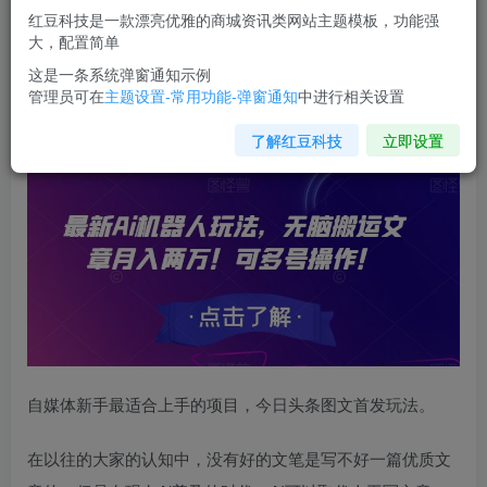
红豆科技是一款漂亮优雅的商城资讯类网站主题模板，功能强
您当前未登录！建议登陆后购买，可保存购买订单
大，配置简单
这是一条系统弹窗通知示例
管理员可在
主题设置-常用功能-弹窗通知
中进行相关设置
最新Ai机器人玩法，无脑搬运文章月入两万！可多号操作！
【揭秘】
了解红豆科技
立即设置
自媒体新手最适合上手的项目，今日头条图文首发玩法。
在以往的大家的认知中，没有好的文笔是写不好一篇优质文