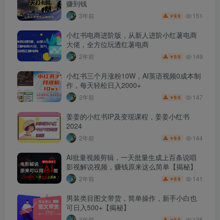
赚到钱
151
3年前
9.9
￥
小红书电商进阶版，从新人进阶小红薯电商
大佬，全方位玩透红薯电商
149
2年前
9.9
￥
小红书三个月涨粉10W，AI英语视频0成本制
作，每天轻松日入2000+
147
2年前
9.9
￥
姜姜的小红书IP及变现课程，姜姜小红书
2024
144
2年前
9.9
￥
AI批量视频剪辑，一天批量生成上百条说唱
影视解说视频，赚钱原来这么简单【揭秘】
141
2年前
9.9
￥
男装类目图文带货，简单操作，新手小白也
可日入500+【揭秘】
136
3年前
9.9
￥