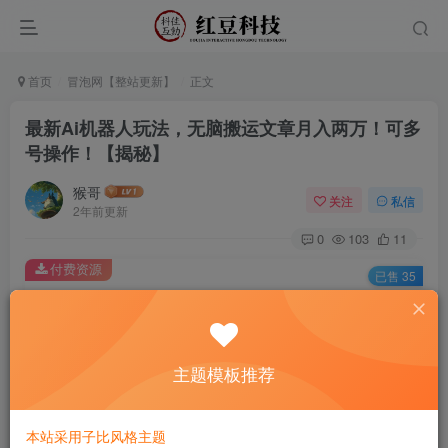
首页
冒泡网【整站更新】
正文
最新Ai机器人玩法，无脑搬运文章月入两万！可多
号操作！【揭秘】
猴哥
关注
私信
2年前更新
0
103
11
付费资源
已售 35
最新Ai机器人玩法，无脑搬运文章月入两万！可多号操作！【揭秘】
此内容为付费资源，请付费后查看
9.9
主题模板推荐
￥
免费
免费
黄金会员
钻石会员
本站采用子比风格主题
立即购买