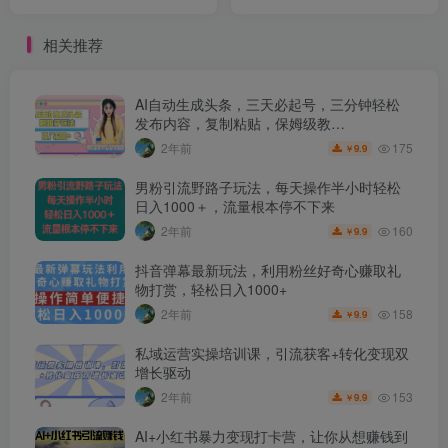
日入1000+【揭秘】
可以月入1-2万
相关推荐
AI自动生成头条，三天必起号，三分钟轻松
发布内容，复制粘贴，保姆级教…
175
2年前
9.9
￥
男粉引流野路子玩法，每天操作半小时轻松
日入1000＋，流量根本停不下来
160
2年前
9.9
￥
抖音弹幕最新玩法，利用粉丝好奇心赚取礼
物打赏，轻松日入1000+
158
2年前
9.9
￥
私域运营实操培训课，引流获客+转化变现双
增长驱动
153
2年前
9.9
￥
AI+小红书暴力变现打卡营，让你从想赚钱到