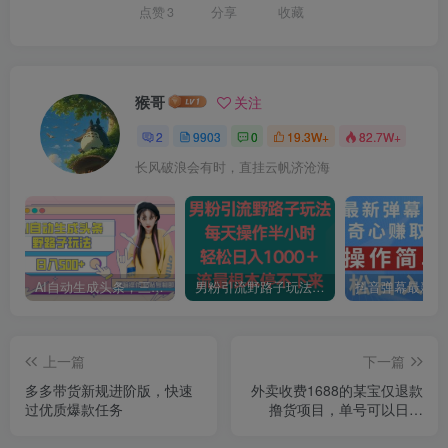
点赞
3
分享
收藏
猴哥
关注
2
9903
0
19.3W+
82.7W+
长风破浪会有时，直挂云帆济沧海
AI自动生成头条，三天必起号，三分钟轻松发布内容，复制粘贴，保姆级教…
男粉引流野路子玩法，每天操作半小时轻松日入1000＋，流量根本停不下来
上一篇
下一篇
多多带货新规进阶版，快速
外卖收费1688的某宝仅退款
过优质爆款任务
撸货项目，单号可以日入
300➕详情玩法及流程【仅揭
秘】