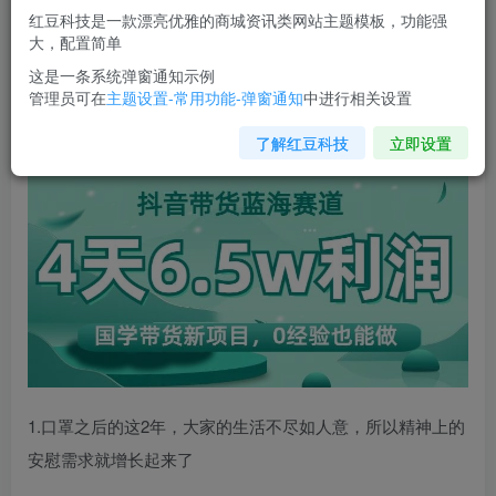
红豆科技是一款漂亮优雅的商城资讯类网站主题模板，功能强
您当前未登录！建议登陆后购买，可保存购买订单
大，配置简单
这是一条系统弹窗通知示例
管理员可在
主题设置-常用功能-弹窗通知
中进行相关设置
抖音带货蓝海赛道，
国学带货新项目
，0经验也能做，4天
6.5w利润【揭秘】
了解红豆科技
立即设置
1.口罩之后的这2年，大家的生活不尽如人意，所以精神上的
安慰需求就增长起来了