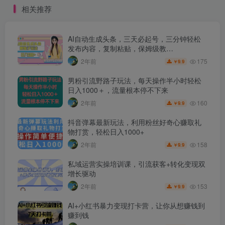
相关推荐
AI自动生成头条，三天必起号，三分钟轻松
发布内容，复制粘贴，保姆级教…
175
2年前
9.9
￥
男粉引流野路子玩法，每天操作半小时轻松
日入1000＋，流量根本停不下来
160
2年前
9.9
￥
抖音弹幕最新玩法，利用粉丝好奇心赚取礼
物打赏，轻松日入1000+
158
2年前
9.9
￥
私域运营实操培训课，引流获客+转化变现双
增长驱动
153
2年前
9.9
￥
AI+小红书暴力变现打卡营，让你从想赚钱到
赚到钱