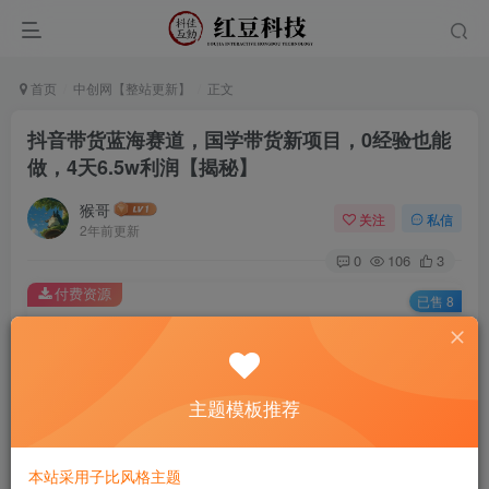
首页
中创网【整站更新】
正文
抖音带货蓝海赛道，国学带货新项目，0经验也能
做，4天6.5w利润【揭秘】
猴哥
关注
私信
2年前更新
0
106
3
付费资源
已售 8
抖音带货蓝海赛道，国学带货新项目，0经验也能做，4天6.5w利润【揭秘】
此内容为付费资源，请付费后查看
9.9
主题模板推荐
￥
免费
免费
黄金会员
钻石会员
本站采用子比风格主题
立即购买