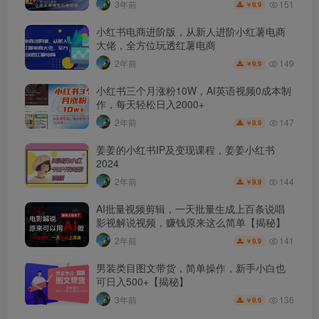
151
3年前
9.9
￥
小红书电商进阶版，从新人进阶小红薯电商
大佬，全方位玩透红薯电商
149
2年前
9.9
￥
小红书三个月涨粉10W，AI英语视频0成本制
作，每天轻松日入2000+
147
2年前
9.9
￥
姜姜的小红书IP及变现课程，姜姜小红书
2024
144
2年前
9.9
￥
AI批量视频剪辑，一天批量生成上百条说唱
影视解说视频，赚钱原来这么简单【揭秘】
141
2年前
9.9
￥
男装类目图文带货，简单操作，新手小白也
可日入500+【揭秘】
136
3年前
9.9
￥