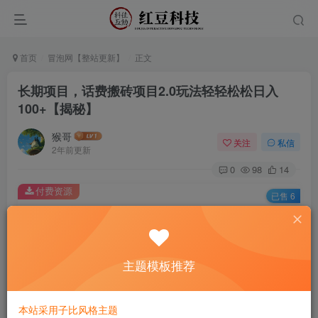
首页
冒泡网【整站更新】
正文
长期项目，话费搬砖项目2.0玩法轻轻松松日入
100+【揭秘】
猴哥
关注
私信
2年前更新
0
98
14
付费资源
已售 6
长期项目，话费搬砖项目2.0玩法轻轻松松日入100+【揭秘】
此内容为付费资源，请付费后查看
9.9
主题模板推荐
￥
免费
免费
黄金会员
钻石会员
本站采用子比风格主题
立即购买