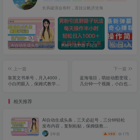
长风破浪会有时，直挂云帆济沧海
AI自动生成头条，三天必起号，三分钟轻松发布内容，复制粘贴，保姆级教…
男粉引流野路子玩法，每天操作半小时轻松日入1000＋，流量根本停不下来
上一篇
下一篇
靠英文书单号，月入4000，
蓝海项目，萌娃动图变现，
小白闭眼入，保姆式教学，
几分钟一个视频，小白也可
无脑操作就行了【揭秘】
直接入手，月入1w+【揭
秘】
相关推荐
AI自动生成头条，三天必起号，三分钟轻松
发布内容，复制粘贴，保姆级教…
175
2年前
9.9
￥