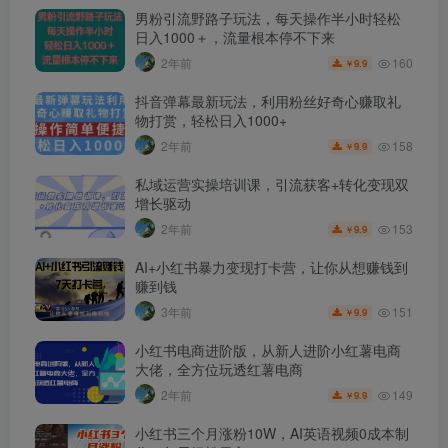
男粉引流野路子玩法，每天操作半小时轻松
日入1000＋，流量根本停不下来
160
2年前
9.9
￥
抖音弹幕最新玩法，利用粉丝好奇心赚取礼
物打赏，轻松日入1000+
158
2年前
9.9
￥
私域运营实操培训课，引流获客+转化变现双
增长驱动
153
2年前
9.9
￥
AI+小红书暴力变现打卡营，让你从想赚钱到
赚到钱
151
3年前
9.9
￥
小红书电商进阶版，从新人进阶小红薯电商
大佬，全方位玩透红薯电商
149
2年前
9.9
￥
小红书三个月涨粉10W，AI英语视频0成本制