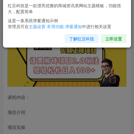
红豆科技是一款漂亮优雅的商城资讯类网站主题模板，功能强
您当前未登录！建议登陆后购买，可保存购买订单
大，配置简单
这是一条系统弹窗通知示例
管理员可在
主题设置-常用功能-弹窗通知
中进行相关设置
长期项目，
话费搬砖项目2.0
玩法轻轻松松日入100+【揭秘】
了解红豆科技
立即设置
课程内容：
项目介绍
项目实操