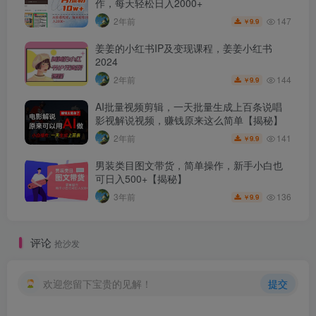
作，每天轻松日入2000+
147
2年前
9.9
￥
姜姜的小红书IP及变现课程，姜姜小红书
2024
144
2年前
9.9
￥
AI批量视频剪辑，一天批量生成上百条说唱
影视解说视频，赚钱原来这么简单【揭秘】
141
2年前
9.9
￥
男装类目图文带货，简单操作，新手小白也
可日入500+【揭秘】
136
3年前
9.9
￥
评论
抢沙发
欢迎您留下宝贵的见解！
提交