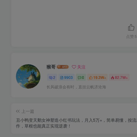
点赞
5
猴哥
关注
2
9903
0
19.3W+
82.7W+
长风破浪会有时，直挂云帆济沧海
上一篇
丑小鸭变天鹅女神塑造小红书玩法，月入5万+，简单易懂，按流
作，草根也能真正实现逆袭！