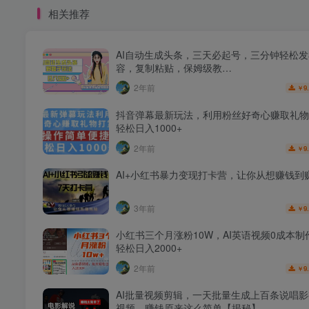
相关推荐
AI自动生成头条，三天必起号，三分钟轻松
容，复制粘贴，保姆级教…
2年前
9
￥
抖音弹幕最新玩法，利用粉丝好奇心赚取礼物
轻松日入1000+
2年前
9
￥
AI+小红书暴力变现打卡营，让你从想赚钱到
3年前
9
￥
小红书三个月涨粉10W，AI英语视频0成本制
轻松日入2000+
2年前
9
￥
AI批量视频剪辑，一天批量生成上百条说唱
视频，赚钱原来这么简单【揭秘】