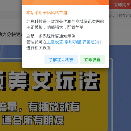
立即购买
本站采用子比风格主题
您当前未登录！建议登陆后购买，可保存购
红豆科技是一款漂亮优雅的商城资讯类网站
主题模板，功能强大，配置简单
助力你快速成单！【揭秘】
这是一条系统弹窗通知示例
管理员可在
主题设置-常用功能-弹窗通知
中
进行相关设置
了解红豆科技
立即设置