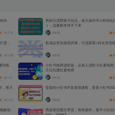
发布内
男粉引流野路子玩法，每天操作半小时轻松日
＋，流量根本停不下来
175
2年前
.9
打赏，
私域运营实操培训课，引流获客+转化变现
158
2年前
.9
赚到钱
小红书电商进阶版，从新人进阶小红薯电商
方位玩透红薯电商
151
2年前
.9
作，每天
姜姜的小红书IP及变现课程，姜姜小红书202
147
2年前
.9
影视解说
男装类目图文带货，简单操作，新手小白也
500+【揭秘】