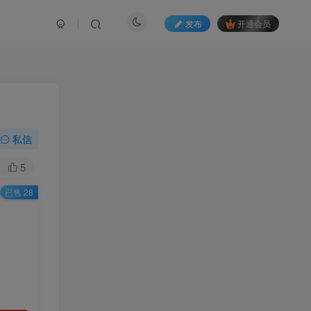
发布
开通会员
私信
5
已售 28