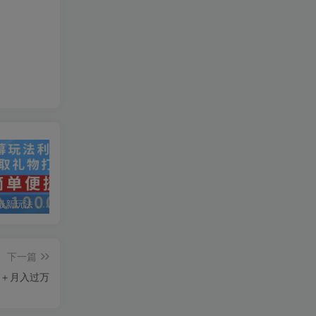
抖音弹幕最新玩法，利用粉丝好奇心赚取礼物打赏，轻松日入1000+
私域运营实操培训课，引流获客+转化变现双增长驱动
AI+小红书暴力变现打卡营，让你从想赚钱到赚到钱
下一篇
0＋月入过万