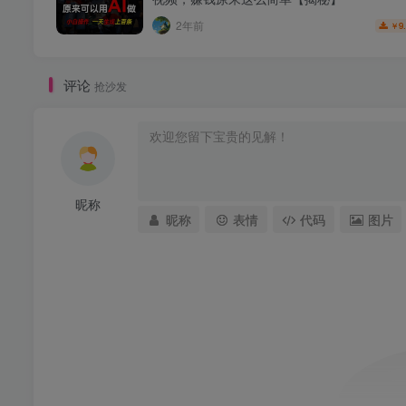
2年前
9
￥
评论
抢沙发
昵称
昵称
表情
代码
图片