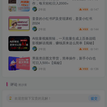
作，每天轻松日入2000+
147
2年前
9.9
￥
姜姜的小红书IP及变现课程，姜姜小红书
2024
144
2年前
9.9
￥
AI批量视频剪辑，一天批量生成上百条说唱
影视解说视频，赚钱原来这么简单【揭秘】
141
2年前
9.9
￥
男装类目图文带货，简单操作，新手小白也
可日入500+【揭秘】
136
3年前
9.9
￥
评论
抢沙发
欢迎您留下宝贵的见解！
提交