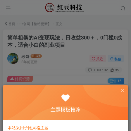
首页
中创网【整站更新】
正文
简单粗暴的AI变现玩法，日收益300＋，0门槛0成
本，适合小白的副业项目
猴哥
关注
私信
2年前更新
0
102
35
付费资源
已售 16
简单粗暴的AI变现玩法，日收益300＋，0门槛0成本，适合小白的副业项目
此内容为付费资源，请付费后查看
9.9
主题模板推荐
￥
免费
免费
黄金会员
钻石会员
本站采用子比风格主题
立即购买