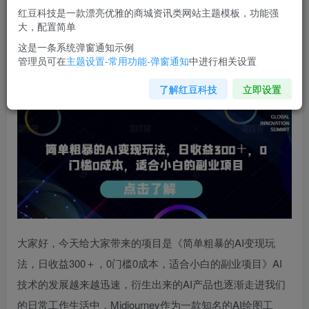
红豆科技是一款漂亮优雅的商城资讯类网站主题模板，功能强
您当前未登录！建议登陆后购买，可保存购买订单
大，配置简单
这是一条系统弹窗通知示例
管理员可在
主题设置-常用功能-弹窗通知
中进行相关设置
简单粗暴的AI变现玩法，日收益300＋，0门槛0成本，适合
小白的副业项目
了解红豆科技
立即设置
大家好，今天给大家带来的项目是《简单粗暴的AI变现玩
法，日收益300＋，0门槛0成本，适合小白的副业项目》AI
技术的发展越来越迅速，衍生出来的AI产品也逐渐走进我们
的日常工作生活中，Midjourney作为一款知名的AI绘图工