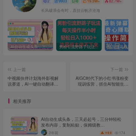
2
9903
0
19.3W+
82.7W+
长风破浪会有时，直挂云帆济沧海
AI自动生成头条，三天必起号，三分钟轻松发布内容，复制粘贴，保姆级教…
男粉引流野路子玩法，每天操作半小时轻松日入1000＋，流量根本停不下来
上一篇
下一篇
中视频伙伴计划海外影视解
AIGC时代下的小红书涨粉变
说赛道，AI一键自动翻译配
现训练营，抓住AI智能生成
音轻松日入200+【揭秘】
与小红书时代双重红利，打
造你人生第一个高价值小红
相关推荐
书账号
AI自动生成头条，三天必起号，三分钟轻松
发布内容，复制粘贴，保姆级教…
174
2年前
9.9
￥