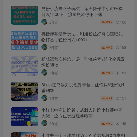
男粉引流野路子玩法，每天操作半小时轻松
日入1000＋，流量根本停不下来
160
2年前
9.9
￥
抖音弹幕最新玩法，利用粉丝好奇心赚取礼
物打赏，轻松日入1000+
158
2年前
9.9
￥
私域运营实操培训课，引流获客+转化变现双
增长驱动
153
2年前
9.9
￥
AI+小红书暴力变现打卡营，让你从想赚钱到
赚到钱
151
3年前
9.9
￥
小红书电商进阶版，从新人进阶小红薯电商
大佬，全方位玩透红薯电商
148
2年前
9.9
￥
小红书三个月涨粉10W，AI英语视频0成本制