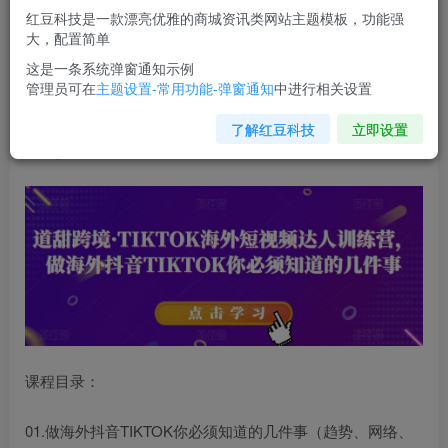
红豆科技是一款漂亮优雅的商城资讯类网站主题模板，功能强
您当前未登录！建议登陆后购买，可保存购买订单
大，配置简单
这是一条系统弹窗通知示例
管理员可在
主题设置-常用功能-弹窗通知
中进行相关设置
道甜跨境·
TIKTOK海外短视频达人训练营
，做海外抖音
TIKTOK你必须知道的几件事
（趋势、网络、变现、赛道、
了解红豆科技
立即设置
选品）
课程目录：
01.做海外抖音TIKTOK你必须知道的几件事（趋势、网络、