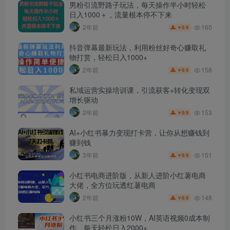
男粉引流野路子玩法，每天操作半小时轻松
日入1000＋，流量根本停不下来
160
2年前
9.9
￥
抖音弹幕最新玩法，利用粉丝好奇心赚取礼
物打赏，轻松日入1000+
158
2年前
9.9
￥
私域运营实操培训课，引流获客+转化变现双
增长驱动
153
2年前
9.9
￥
AI+小红书暴力变现打卡营，让你从想赚钱到
赚到钱
151
3年前
9.9
￥
小红书电商进阶版，从新人进阶小红薯电商
大佬，全方位玩透红薯电商
148
2年前
9.9
￥
小红书三个月涨粉10W，AI英语视频0成本制
作，每天轻松日入2000+