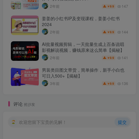
147
2年前
9.9
￥
姜姜的小红书IP及变现课程，姜姜小红书
2024
144
2年前
9.9
￥
AI批量视频剪辑，一天批量生成上百条说唱
影视解说视频，赚钱原来这么简单【揭秘】
141
2年前
9.9
￥
男装类目图文带货，简单操作，新手小白也
可日入500+【揭秘】
136
3年前
9.9
￥
评论
抢沙发
欢迎您留下宝贵的见解！
提交