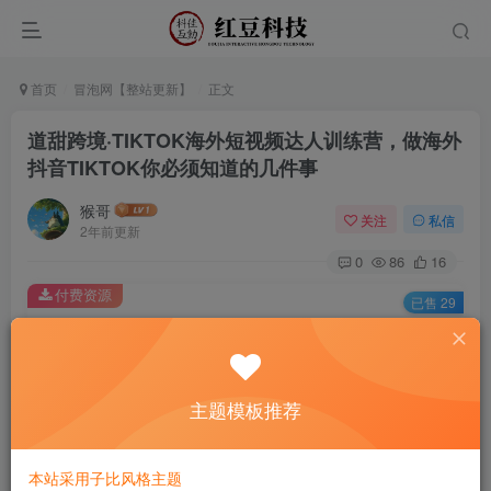
首页
冒泡网【整站更新】
正文
道甜跨境·TIKTOK海外短视频达人训练营，做海外
抖音TIKTOK你必须知道的几件事
猴哥
关注
私信
2年前更新
0
86
16
付费资源
已售 29
道甜跨境·TIKTOK海外短视频达人训练营，做海外抖音TIKTOK你必须知道的几件事
此内容为付费资源，请付费后查看
9.9
主题模板推荐
￥
免费
免费
黄金会员
钻石会员
本站采用子比风格主题
立即购买