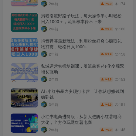
174
2年前
9.9
￥
男粉引流野路子玩法，每天操作半小时轻松
日入1000＋，流量根本停不下来
160
2年前
9.9
￥
抖音弹幕最新玩法，利用粉丝好奇心赚取礼
物打赏，轻松日入1000+
158
2年前
9.9
￥
私域运营实操培训课，引流获客+转化变现双
增长驱动
153
2年前
9.9
￥
AI+小红书暴力变现打卡营，让你从想赚钱到
赚到钱
151
3年前
9.9
￥
小红书电商进阶版，从新人进阶小红薯电商
大佬，全方位玩透红薯电商
148
2年前
9.9
￥