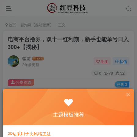
首页
冒泡网【整站更新】
正文
电商平台撸券，双十一红利期，新手也能单号日入
300+【揭秘】
猴哥
关注
私信
2年前更新
0
78
32
付费资源
已售 3
电商平台撸券，双十一红利期，新手也能单号日入300+【揭秘】
此内容为付费资源，请付费后查看
9.9
主题模板推荐
￥
免费
免费
黄金会员
钻石会员
本站采用子比风格主题
立即购买