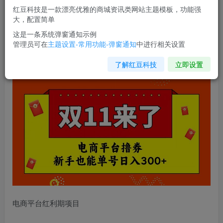
红豆科技是一款漂亮优雅的商城资讯类网站主题模板，功能强
您当前未登录！建议登陆后购买，可保存购买订单
大，配置简单
这是一条系统弹窗通知示例
管理员可在
主题设置-常用功能-弹窗通知
中进行相关设置
电商平台撸券
，双十一红利期，新手也能单号日入300+【揭
秘】
了解红豆科技
立即设置
电商平台红利期项目