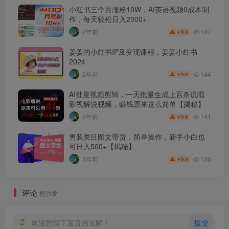
小红书三个月涨粉10W，AI英语视频0成本制
作，每天轻松日入2000+
147
2年前
9.9
￥
姜姜的小红书IP及变现课程，姜姜小红书
2024
144
2年前
9.9
￥
AI批量视频剪辑，一天批量生成上百条说唱
影视解说视频，赚钱原来这么简单【揭秘】
141
2年前
9.9
￥
男装类目图文带货，简单操作，新手小白也
可日入500+【揭秘】
136
3年前
9.9
￥
评论
抢沙发
欢迎您留下宝贵的见解！
提交