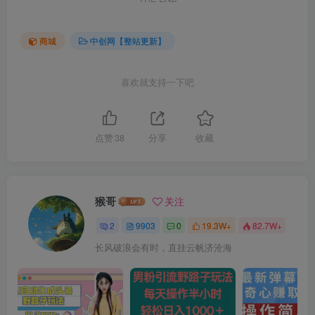
商城
中创网【整站更新】
喜欢就支持一下吧
点赞
38
分享
收藏
猴哥
关注
2
9903
0
19.3W+
82.7W+
长风破浪会有时，直挂云帆济沧海