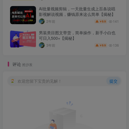
AI批量视频剪辑，一天批量生成上百条说唱
影视解说视频，赚钱原来这么简单【揭秘】
141
2年前
9.9
￥
男装类目图文带货，简单操作，新手小白也
可日入500+【揭秘】
136
3年前
9.9
￥
评论
抢沙发
欢迎您留下宝贵的见解！
提交