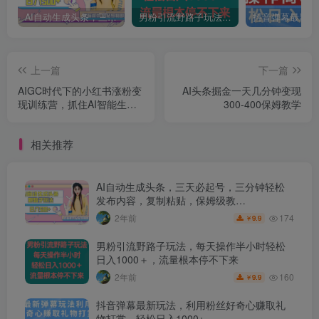
AI自动生成头条，三天必起号，三分钟轻松发布内容，复制粘贴，保姆级教…
男粉引流野路子玩法，每天操作半小时轻松日入1000＋，流量根本停不下来
上一篇
下一篇
AIGC时代下的小红书涨粉变
AI头条掘金一天几分钟变现
现训练营，抓住AI智能生成
300-400保姆教学
与小红书时代双重红利，打
造你人生第一个高价值小红
相关推荐
书账号
AI自动生成头条，三天必起号，三分钟轻松
发布内容，复制粘贴，保姆级教…
174
2年前
9.9
￥
男粉引流野路子玩法，每天操作半小时轻松
日入1000＋，流量根本停不下来
160
2年前
9.9
￥
抖音弹幕最新玩法，利用粉丝好奇心赚取礼
物打赏，轻松日入1000+