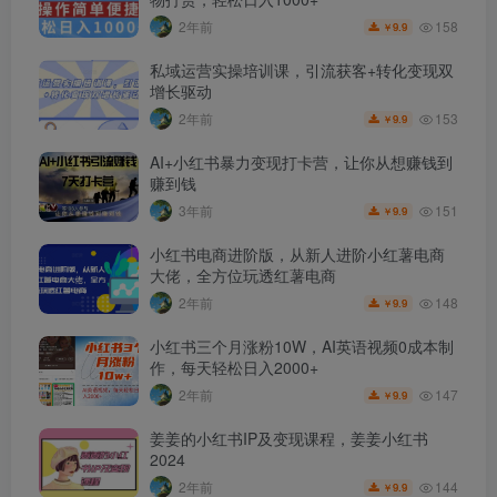
158
2年前
9.9
￥
私域运营实操培训课，引流获客+转化变现双
增长驱动
153
2年前
9.9
￥
AI+小红书暴力变现打卡营，让你从想赚钱到
赚到钱
151
3年前
9.9
￥
小红书电商进阶版，从新人进阶小红薯电商
大佬，全方位玩透红薯电商
148
2年前
9.9
￥
小红书三个月涨粉10W，AI英语视频0成本制
作，每天轻松日入2000+
147
2年前
9.9
￥
姜姜的小红书IP及变现课程，姜姜小红书
2024
144
2年前
9.9
￥