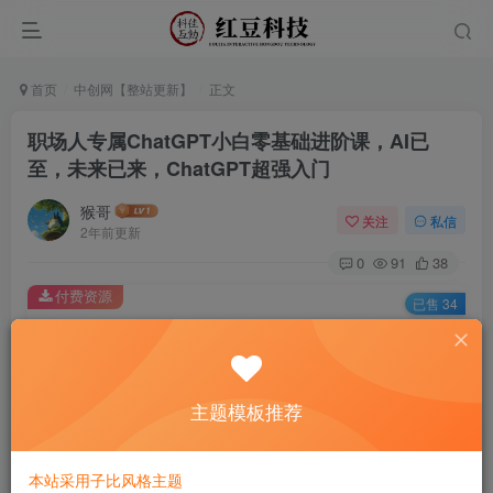
首页
中创网【整站更新】
正文
职场人专属ChatGPT小白零基础进阶课，AI已
至，未来已来，ChatGPT超强入门
猴哥
关注
私信
2年前更新
0
91
38
付费资源
已售 34
职场人专属ChatGPT小白零基础进阶课，AI已至，未来已来，ChatGPT超强入门
此内容为付费资源，请付费后查看
9.9
主题模板推荐
￥
免费
免费
黄金会员
钻石会员
本站采用子比风格主题
立即购买