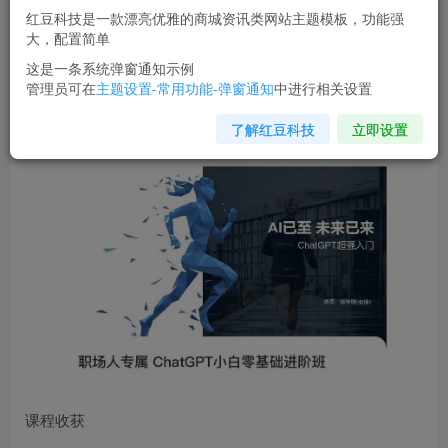
红豆科技是一款漂亮优雅的商城资讯类网站主题模板，功能强
您当前未登录！建议登陆后购买，可保存购买订单
大，配置简单
这是一条系统弹窗通知示例
管理员可在
主题设置-常用功能-弹窗通知
中进行相关设置
职场人专属
ChatGPT小白零基础进阶课
，AI已至，未来已
来，ChatGPT超强入门
了解红豆科技
立即设置
课程收获