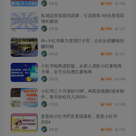
156
2年前
9.9
￥
私域运营实操培训课，引流获客+转化变现双
增长驱动
153
2年前
9.9
￥
AI+小红书暴力变现打卡营，让你从想赚钱到
赚到钱
151
3年前
9.9
￥
小红书电商进阶版，从新人进阶小红薯电商
大佬，全方位玩透红薯电商
148
2年前
9.9
￥
小红书三个月涨粉10W，AI英语视频0成本制
作，每天轻松日入2000+
146
2年前
9.9
￥
姜姜的小红书IP及变现课程，姜姜小红书
2024
143
2年前
9.9
￥