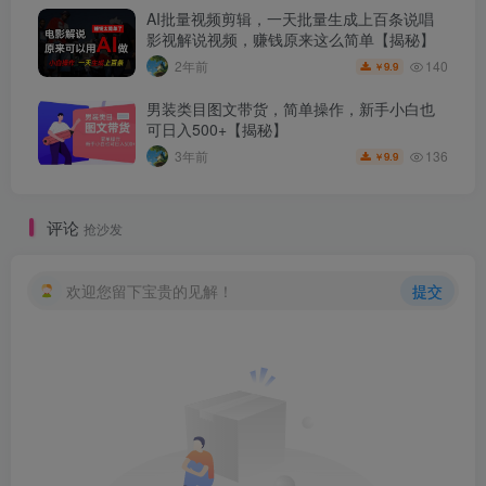
AI批量视频剪辑，一天批量生成上百条说唱
影视解说视频，赚钱原来这么简单【揭秘】
140
2年前
9.9
￥
男装类目图文带货，简单操作，新手小白也
可日入500+【揭秘】
136
3年前
9.9
￥
评论
抢沙发
欢迎您留下宝贵的见解！
提交