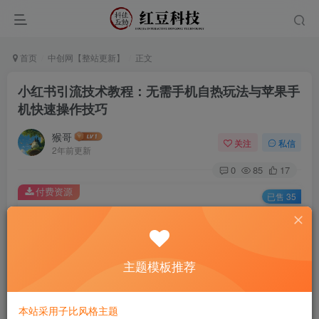
首页
中创网【整站更新】
正文
小红书引流技术教程：无需手机自热玩法与苹果手
机快速操作技巧
猴哥
关注
私信
2年前更新
0
85
17
付费资源
已售 35
小红书引流技术教程：无需手机自热玩法与苹果手机快速操作技巧
此内容为付费资源，请付费后查看
9.9
主题模板推荐
￥
免费
免费
黄金会员
钻石会员
本站采用子比风格主题
立即购买