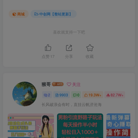
商城
中创网【整站更新】
喜欢就支持一下吧
点赞
17
分享
收藏
猴哥
关注
2
9903
0
19.3W+
82.7W+
长风破浪会有时，直挂云帆济沧海