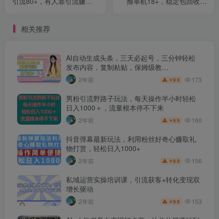
引流80+，有人靠引流赚了
撸单机18+，稳定包回收项
100W【揭秘】
目【揭秘】
相关推荐
AI自动生成头条，三天必起号，三分钟轻松
发布内容，复制粘贴，保姆级教…
173
2年前
9.9
￥
男粉引流野路子玩法，每天操作半小时轻松
日入1000＋，流量根本停不下来
160
2年前
9.9
￥
抖音弹幕最新玩法，利用粉丝好奇心赚取礼
物打赏，轻松日入1000+
156
2年前
9.9
￥
私域运营实操培训课，引流获客+转化变现双
增长驱动
153
2年前
9.9
￥