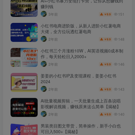
AI+小红书暴力变现打卡营，让你从想赚钱到
赚到钱
151
3年前
9.9
￥
小红书电商进阶版，从新人进阶小红薯电商
大佬，全方位玩透红薯电商
148
2年前
9.9
￥
小红书三个月涨粉10W，AI英语视频0成本制
作，每天轻松日入2000+
146
2年前
9.9
￥
姜姜的小红书IP及变现课程，姜姜小红书
2024
143
2年前
9.9
￥
AI批量视频剪辑，一天批量生成上百条说唱
影视解说视频，赚钱原来这么简单【揭秘】
140
2年前
9.9
￥
男装类目图文带货，简单操作，新手小白也
可日入500+【揭秘】