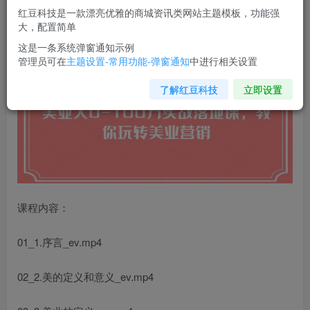
您当前未登录！建议登陆后购买，可保存购买订单
红豆科技是一款漂亮优雅的商城资讯类网站主题模板，功能强
大，配置简单
美业人0-100万实战落地课
，教你玩转美业营销
这是一条系统弹窗通知示例
管理员可在
主题设置-常用功能-弹窗通知
中进行相关设置
了解红豆科技
立即设置
课程内容：
01_1.序言_ev.mp4
02_2.美的定义和意义_ev.mp4