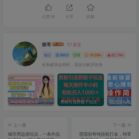
点赞
36
分享
收藏
猴哥
关注
2
9903
0
19.3W+
82.7W+
长风破浪会有时，直挂云帆济沧海
AI自动生成头条，三天必起号，三分钟轻松发布内容，复制粘贴，保姆级教…
男粉引流野路子玩法，每天操作半小时轻松日入1000＋，流量根本停不下来
上一篇
下一篇
城市周边游玩法，一条作品
莲国创奇纯挂机打金，纯零