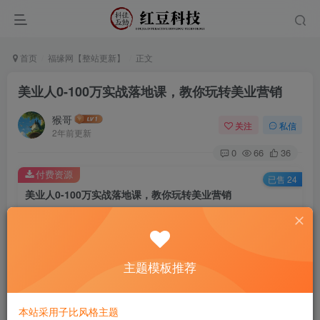
首页
福缘网【整站更新】
正文
美业人0-100万实战落地课，教你玩转美业营销
猴哥
关注
私信
2年前更新
0
66
36
付费资源
已售 24
美业人0-100万实战落地课，教你玩转美业营销
此内容为付费资源，请付费后查看
9.9
￥
主题模板推荐
免费
免费
黄金会员
钻石会员
立即购买
本站采用子比风格主题