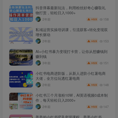
抖音弹幕最新玩法，利用粉丝好奇心赚取礼
物打赏，轻松日入1000+
158
2年前
9.9
￥
私域运营实操培训课，引流获客+转化变现双
增长驱动
153
2年前
9.9
￥
AI+小红书暴力变现打卡营，让你从想赚钱到
赚到钱
151
3年前
9.9
￥
小红书电商进阶版，从新人进阶小红薯电商
大佬，全方位玩透红薯电商
148
2年前
9.9
￥
小红书三个月涨粉10W，AI英语视频0成本制
作，每天轻松日入2000+
147
2年前
9.9
￥
姜姜的小红书IP及变现课程，姜姜小红书