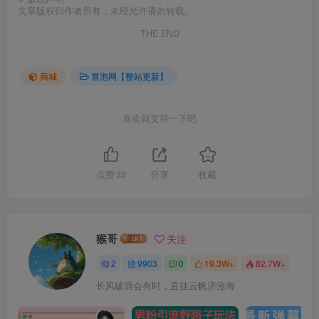
文章版权归作者所有，未经允许请勿转载。
THE END
商城
冒泡网【整站更新】
喜欢就支持一下吧
点赞
33
分享
收藏
猴哥
关注
2
9903
0
19.3W+
82.7W+
长风破浪会有时，直挂云帆济沧海