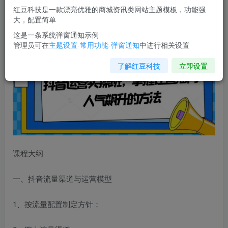
您当前未登录！建议登陆后购买，可保存购买订单
红豆科技是一款漂亮优雅的商城资讯类网站主题模板，功能强
大，配置简单
抖音运营实操班
，掌握让直播间人气飙升的方法
这是一条系统弹窗通知示例
管理员可在
主题设置-常用功能-弹窗通知
中进行相关设置
了解红豆科技
立即设置
课程大纲
一、抖音流量渠道与运营模型
1、按流量配置制定方针；