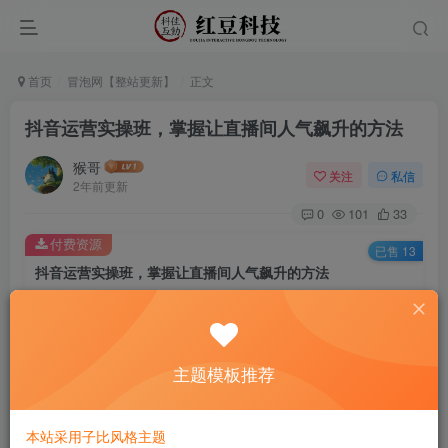
首页
冒泡网【整站更新】
正文
抖音运营实操班，掌握让直播间人气飙升的方法
猴哥
关注
私信
2年前更新
0
101
33
付费资源
已售 13
抖音运营实操班，掌握让直播间人气飙升的方法
此内容为付费资源，请付费后查看
9.9
￥
主题模板推荐
免费
免费
黄金会员
钻石会员
立即购买
本站采用子比风格主题