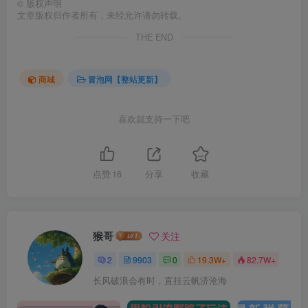
©
版权声明
文章版权归作者所有，未经允许请勿转载。
THE END
商城
冒泡网【整站更新】
喜欢就支持一下吧
点赞
16
分享
收藏
猴哥
关注
2
9903
0
19.3W+
82.7W+
长风破浪会有时，直挂云帆济沧海