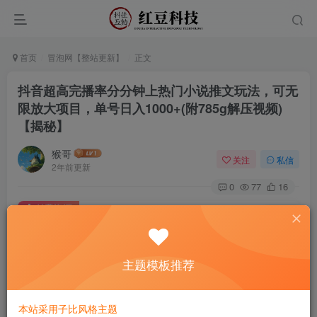
首页
冒泡网【整站更新】
正文
抖音超高完播率分分钟上热门小说推文玩法，可无
限放大项目，单号日入1000+(附785g解压视频)
【揭秘】
猴哥
关注
私信
2年前更新
0
77
16
付费资源
已售 33
抖音超高完播率分分钟上热门小说推文玩法，可无限放大项目，单号日入1000+(附785g解压视频)【揭秘】
此内容为付费资源，请付费后查看
9.9
主题模板推荐
￥
免费
免费
黄金会员
钻石会员
本站采用子比风格主题