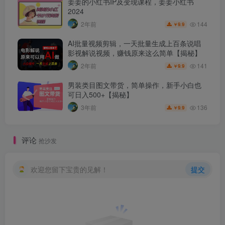
姜姜的小红书IP及变现课程，姜姜小红书
2024
144
2年前
9.9
￥
AI批量视频剪辑，一天批量生成上百条说唱
影视解说视频，赚钱原来这么简单【揭秘】
141
2年前
9.9
￥
男装类目图文带货，简单操作，新手小白也
可日入500+【揭秘】
136
3年前
9.9
￥
评论
抢沙发
欢迎您留下宝贵的见解！
提交