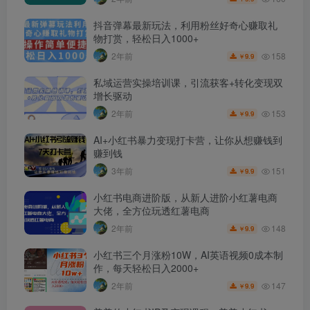
抖音弹幕最新玩法，利用粉丝好奇心赚取礼
物打赏，轻松日入1000+
158
2年前
9.9
￥
私域运营实操培训课，引流获客+转化变现双
增长驱动
153
2年前
9.9
￥
AI+小红书暴力变现打卡营，让你从想赚钱到
赚到钱
151
3年前
9.9
￥
小红书电商进阶版，从新人进阶小红薯电商
大佬，全方位玩透红薯电商
148
2年前
9.9
￥
小红书三个月涨粉10W，AI英语视频0成本制
作，每天轻松日入2000+
147
2年前
9.9
￥