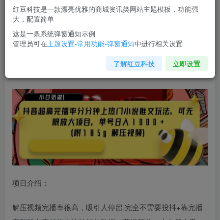
红豆科技是一款漂亮优雅的商城资讯类网站主题模板，功能强
立即购买
大，配置简单
您当前未登录！建议登陆后购买，可保存购买订单
这是一条系统弹窗通知示例
管理员可在
主题设置-常用功能-弹窗通知
中进行相关设置
抖音超高完播率分分钟上热门小说推文玩法，可无限放大项
了解红豆科技
立即设置
目，单号日入1000+(附785g解压视频)【揭秘】
项目介绍：
解压视频完播率很高，吸引人停留,完全不需要投抖+靠完播