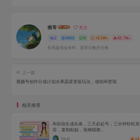
猴哥
关注
2
9903
0
19.3W+
82.7W+
长风破浪会有时，直挂云帆济沧海
上一篇
视频号创作分成计划水果蔬菜变装玩法，借助AI变现
相关推荐
AI自动生成头条，三天必起号，三分钟轻松
容，复制粘贴，保姆级教…
2年前
9
￥