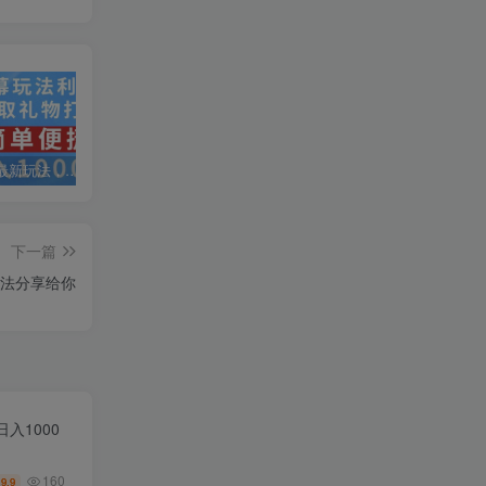
抖音弹幕最新玩法，利用粉丝好奇心赚取礼物打赏，轻松日入1000+
私域运营实操培训课，引流获客+转化变现双增长驱动
AI+小红书暴力变现打卡营，让你从想赚钱到赚到钱
下一篇
玩法分享给你
入1000
160
9.9
￥