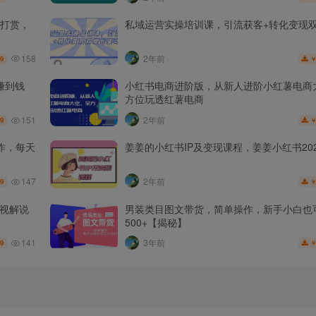
打赏，
私域运营实操培训课，引流获客+转化变现
158
2年前
.9
赚到钱
小红书电商进阶版，从新人进阶小红薯电商
方位玩透红薯电商
151
2年前
.9
作，每天
姜姜的小红书IP及变现课程，姜姜小红书202
147
2年前
.9
影视解说
男装类目图文带货，简单操作，新手小白也
500+【揭秘】
141
3年前
.9