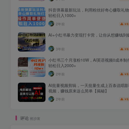
抖音弹幕最新玩法，利用粉丝好奇心赚取礼物
轻松日入1000+
2年前
9
￥
AI+小红书暴力变现打卡营，让你从想赚钱到
3年前
9
￥
小红书三个月涨粉10W，AI英语视频0成本制
轻松日入2000+
2年前
9
￥
AI批量视频剪辑，一天批量生成上百条说唱
视频，赚钱原来这么简单【揭秘】
2年前
9
￥
评论
抢沙发