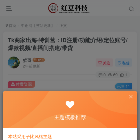
首页
中创网【整站更新】
正文
Tk商家出海·特训营：ID注册/功能介绍/定位账号/
爆款视频/直播间搭建/带货
猴哥
关注
私信
2年前更新
0
69
1
付费资源
已售 11
Tk商家出海·特训营：ID注册/功能介绍/定位账号/爆款视频/直播间搭建/带货
此内容为付费资源，请付费后查看
9.9
主题模板推荐
￥
免费
免费
黄金会员
钻石会员
本站采用子比风格主题
立即购买