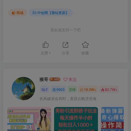
商城
中创网【整站更新】
喜欢就支持一下吧
点赞
1
分享
收藏
猴哥
关注
2
9903
0
19.3W+
82.7W+
长风破浪会有时，直挂云帆济沧海