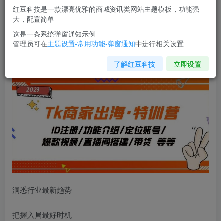
红豆科技是一款漂亮优雅的商城资讯类网站主题模板，功能强
您当前未登录！建议登陆后购买，可保存购买订单
大，配置简单
这是一条系统弹窗通知示例
管理员可在
主题设置-常用功能-弹窗通知
中进行相关设置
Tk商家出海·特训营
：ID注册/功能介绍/定位账号/爆款视频/直
播间搭建/带货
了解红豆科技
立即设置
洞悉行业最新趋势
把握入局最好时机