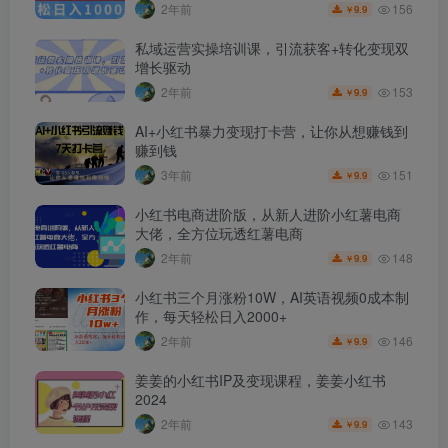
156
2年前
9.9
￥
私域运营实操培训课，引流获客+转化变现双
增长驱动
153
2年前
9.9
￥
AI+小红书暴力变现打卡营，让你从想赚钱到
赚到钱
151
3年前
9.9
￥
小红书电商进阶版，从新人进阶小红薯电商
大佬，全方位玩透红薯电商
148
2年前
9.9
￥
小红书三个月涨粉10W，AI英语视频0成本制
作，每天轻松日入2000+
146
2年前
9.9
￥
姜姜的小红书IP及变现课程，姜姜小红书
2024
143
2年前
9.9
￥