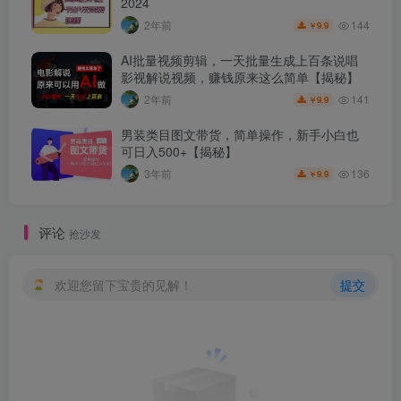
2024
144
2年前
9.9
￥
AI批量视频剪辑，一天批量生成上百条说唱
影视解说视频，赚钱原来这么简单【揭秘】
141
2年前
9.9
￥
男装类目图文带货，简单操作，新手小白也
可日入500+【揭秘】
136
3年前
9.9
￥
评论
抢沙发
欢迎您留下宝贵的见解！
提交