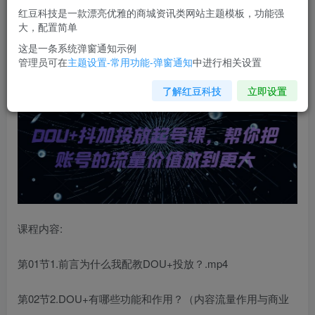
红豆科技是一款漂亮优雅的商城资讯类网站主题模板，功能强
您当前未登录！建议登陆后购买，可保存购买订单
大，配置简单
这是一条系统弹窗通知示例
管理员可在
主题设置-常用功能-弹窗通知
中进行相关设置
DOU+
抖加投放起号课
，帮你把账号的流量价值放到更大
了解红豆科技
立即设置
课程内容:
第01节1.前言为什么我配教DOU+投放？.mp4
第02节2.DOU+有哪些功能和作用？（内容流量作用与商业