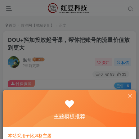
首页
冒泡网【整站更新】
正文
DOU+抖加投放起号课，帮你把账号的流量价值放
到更大
猴哥
关注
私信
2年前更新
0
93
33
付费资源
已售 16
DOU+抖加投放起号课，帮你把账号的流量价值放到更大
此内容为付费资源，请付费后查看
9.9
主题模板推荐
￥
免费
免费
黄金会员
钻石会员
本站采用子比风格主题
立即购买