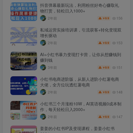
抖音弹幕最新玩法，利用粉丝好奇心赚取礼
物打赏，轻松日入1000+
156
2年前
9.9
￥
私域运营实操培训课，引流获客+转化变现双
增长驱动
153
2年前
9.9
￥
AI+小红书暴力变现打卡营，让你从想赚钱到
赚到钱
151
3年前
9.9
￥
小红书电商进阶版，从新人进阶小红薯电商
大佬，全方位玩透红薯电商
148
2年前
9.9
￥
小红书三个月涨粉10W，AI英语视频0成本制
作，每天轻松日入2000+
147
2年前
9.9
￥
姜姜的小红书IP及变现课程，姜姜小红书