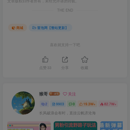
文章版权归作者所有，未经允许请勿转载。
THE END
商城
冒泡网【整站更新】
喜欢就支持一下吧
点赞
33
分享
收藏
猴哥
关注
2
9903
0
19.3W+
82.7W+
长风破浪会有时，直挂云帆济沧海