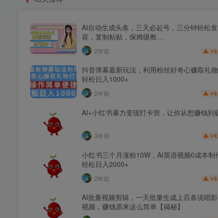
AI自动生成头条，三天必起号，三分钟轻松
容，复制粘贴，保姆级教…
2年前
9
￥
抖音弹幕最新玩法，利用粉丝好奇心赚取礼物
轻松日入1000+
2年前
9
￥
AI+小红书暴力变现打卡营，让你从想赚钱到
3年前
9
￥
小红书三个月涨粉10W，AI英语视频0成本制
轻松日入2000+
2年前
9
￥
AI批量视频剪辑，一天批量生成上百条说唱
视频，赚钱原来这么简单【揭秘】