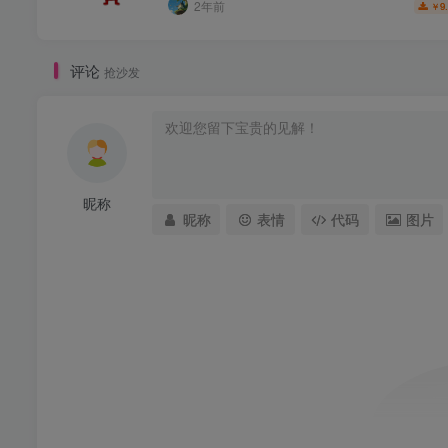
2年前
9
￥
评论
抢沙发
昵称
昵称
表情
代码
图片