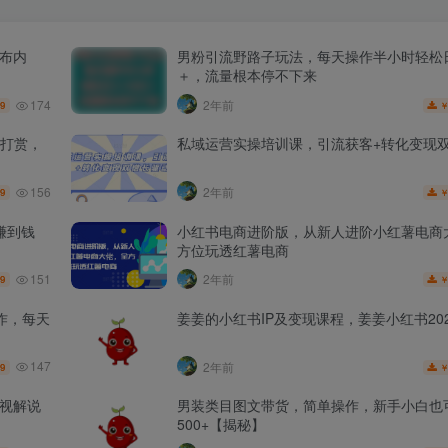
发布内
男粉引流野路子玩法，每天操作半小时轻松日
＋，流量根本停不下来
174
2年前
.9
打赏，
私域运营实操培训课，引流获客+转化变现
156
2年前
.9
赚到钱
小红书电商进阶版，从新人进阶小红薯电商
方位玩透红薯电商
151
2年前
.9
作，每天
姜姜的小红书IP及变现课程，姜姜小红书202
147
2年前
.9
影视解说
男装类目图文带货，简单操作，新手小白也
500+【揭秘】