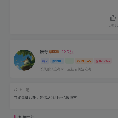
点赞
3
猴哥
关注
2
9903
0
19.3W+
82.7W+
长风破浪会有时，直挂云帆济沧海
上一篇
自媒体摄影课，带你从0到1开始做博主
相关推荐