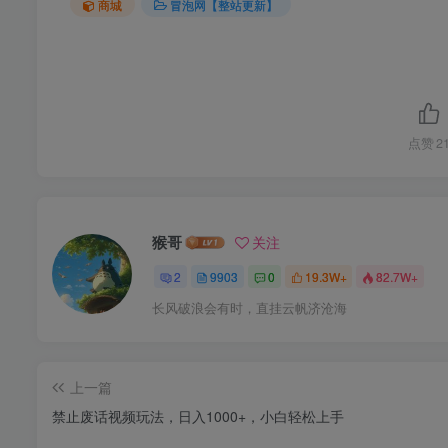
商城
冒泡网【整站更新】
点赞
2
猴哥
关注
2
9903
0
19.3W+
82.7W+
长风破浪会有时，直挂云帆济沧海
上一篇
禁止废话视频玩法，日入1000+，小白轻松上手