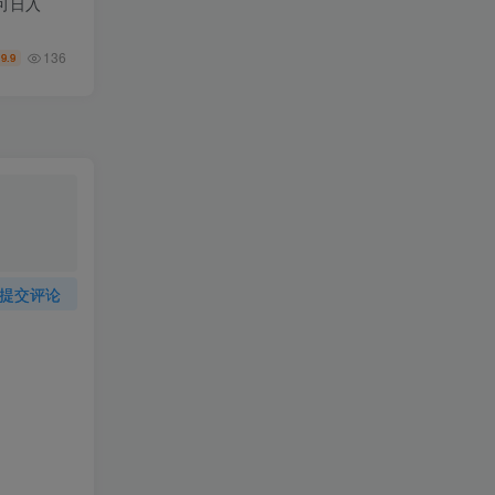
可日入
136
9.9
￥
提交评论