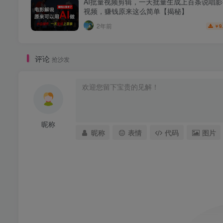
AI批量视频剪辑，一天批量生成上百条说唱
视频，赚钱原来这么简单【揭秘】
2年前
9
￥
评论
抢沙发
昵称
昵称
表情
代码
图片