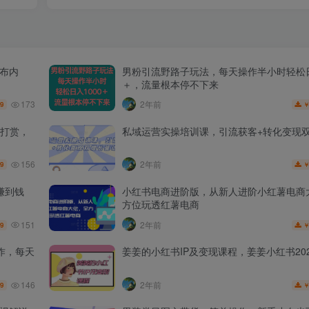
发布内
男粉引流野路子玩法，每天操作半小时轻松日
＋，流量根本停不下来
173
2年前
.9
打赏，
私域运营实操培训课，引流获客+转化变现
156
2年前
.9
赚到钱
小红书电商进阶版，从新人进阶小红薯电商
方位玩透红薯电商
151
2年前
.9
作，每天
姜姜的小红书IP及变现课程，姜姜小红书202
146
2年前
.9