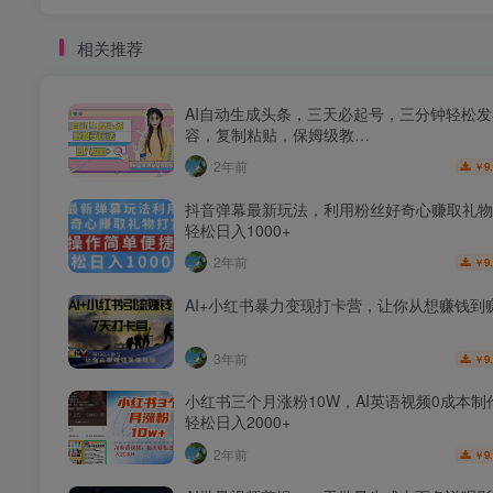
相关推荐
AI自动生成头条，三天必起号，三分钟轻松
容，复制粘贴，保姆级教…
2年前
9
￥
抖音弹幕最新玩法，利用粉丝好奇心赚取礼物
轻松日入1000+
2年前
9
￥
AI+小红书暴力变现打卡营，让你从想赚钱到
3年前
9
￥
小红书三个月涨粉10W，AI英语视频0成本制
轻松日入2000+
2年前
9
￥