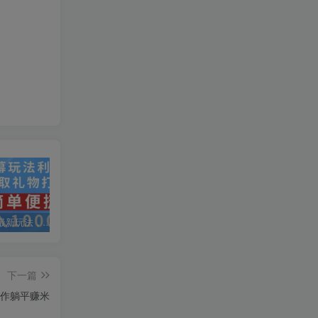
抖音弹幕最新玩法，利用粉丝好奇心赚取礼物打赏，轻松日入1000+
私域运营实操培训课，引流获客+转化变现双增长驱动
AI+小红书暴力变现打卡营，让你从想赚钱到赚到钱
下一篇
操作躺平赚米