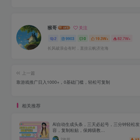
猴哥
关注
2
9903
0
19.3W+
82.7W+
长风破浪会有时，直挂云帆济沧海
上一篇
靠游戏推广日入1000+，0基础门槛，轻松可复制
相关推荐
AI自动生成头条，三天必起号，三分钟轻松
容，复制粘贴，保姆级教…
2年前
9
￥