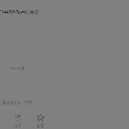
V144IYA?pwd=bgt6
THE END
喜欢就支持一下吧
4
分享
收藏