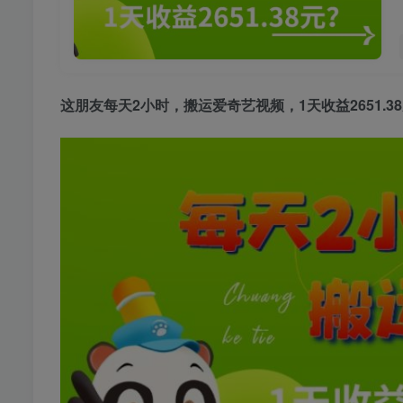
这朋友每天2小时，搬运爱奇艺视频，1天收益2651.3