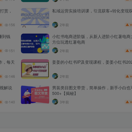
打赏，
私域运营实操培训课，引流获客+转化变现
156
2年前
.9
赚到钱
小红书电商进阶版，从新人进阶小红薯电商
方位玩透红薯电商
151
2年前
.9
作，每天
姜姜的小红书IP及变现课程，姜姜小红书202
146
2年前
.9
影视解说
男装类目图文带货，简单操作，新手小白也
500+【揭秘】
140
3年前
.9