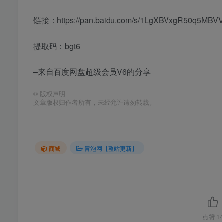
链接：https://pan.baidu.com/s/1LgXBVxgR50q5MBV
提取码：bgt6
–来自百度网盘超级会员V6的分享
©
版权声明
文章版权归作者所有，未经允许请勿转载。
商城
冒泡网【整站更新】
点赞
1