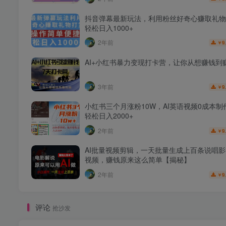
抖音弹幕最新玩法，利用粉丝好奇心赚取礼物
轻松日入1000+
2年前
9
￥
AI+小红书暴力变现打卡营，让你从想赚钱到
3年前
9
￥
小红书三个月涨粉10W，AI英语视频0成本制
轻松日入2000+
2年前
9
￥
AI批量视频剪辑，一天批量生成上百条说唱
视频，赚钱原来这么简单【揭秘】
2年前
9
￥
评论
抢沙发