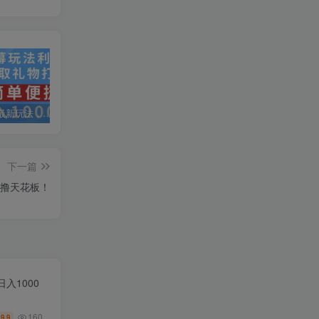
抖音弹幕最新玩法，利用粉丝好奇心赚取礼物打赏，轻松日入1000+
私域运营实操培训课，引流获客+转化变现双增长驱动
AI+小红书暴力变现打卡营，让你从想赚钱到赚到钱
下一篇
零撸天花板！
入1000
160
9.9
￥