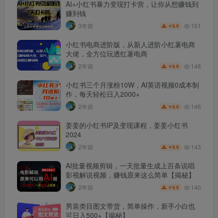
AI+小红书暴力变现打卡营，让你从想赚钱到
赚到钱
151
3年前
9.9
￥
小红书电商进阶版，从新人进阶小红薯电商
大佬，全方位玩透红薯电商
148
2年前
9.9
￥
小红书三个月涨粉10W，AI英语视频0成本制
作，每天轻松日入2000+
146
2年前
9.9
￥
姜姜的小红书IP及变现课程，姜姜小红书
2024
143
2年前
9.9
￥
AI批量视频剪辑，一天批量生成上百条说唱
影视解说视频，赚钱原来这么简单【揭秘】
140
2年前
9.9
￥
男装类目图文带货，简单操作，新手小白也
可日入500+【揭秘】