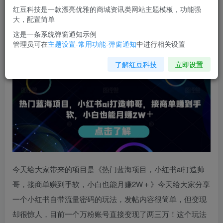
红豆科技是一款漂亮优雅的商城资讯类网站主题模板，功能强
您当前未登录！建议登陆后购买，可保存购买订单
大，配置简单
这是一条系统弹窗通知示例
管理员可在
主题设置-常用功能-弹窗通知
中进行相关设置
热门蓝海项目，
小红书ai打造帅哥
，接商单赚到手软，小白
也能月赚2W＋
了解红豆科技
立即设置
今天给大家带来的项目是《热门蓝海项目，
小红书ai打造帅
哥
，接商单赚到手软，小白也能月赚2W＋》今天给大家分享
一个小红书自带流量密码的玩法，发帖内容很简单，但变现
却很惊人，目前一个万粉账号直接变现了两三万！这个玩法