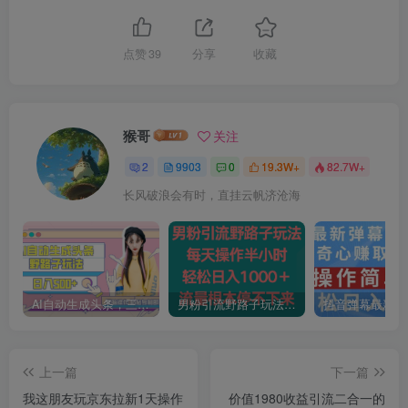
点赞
39
分享
收藏
猴哥
关注
2
9903
0
19.3W+
82.7W+
长风破浪会有时，直挂云帆济沧海
AI自动生成头条，三天必起号，三分钟轻松发布内容，复制粘贴，保姆级教…
男粉引流野路子玩法，每天操作半小时轻松日入1000＋，流量根本停不下来
上一篇
下一篇
我这朋友玩京东拉新1天操作
价值1980收益引流二合一的