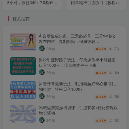
3小时，收益340+？0基础可
闲鱼精准引流项目（教程+揭
上手
秘）
相关推荐
AI自动生成头条，三天必起号，三分钟轻松
发布内容，复制粘贴，保姆级教…
173
2年前
9.9
￥
男粉引流野路子玩法，每天操作半小时轻松
日入1000＋，流量根本停不下来
160
2年前
9.9
￥
抖音弹幕最新玩法，利用粉丝好奇心赚取礼
物打赏，轻松日入1000+
156
2年前
9.9
￥
私域运营实操培训课，引流获客+转化变现双
增长驱动
153
2年前
9.9
￥