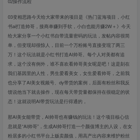
02操作流程
03变相思路今天给大家带来的项目是《热门蓝海项目，小红
书ai打造帅哥，接商单赚到手软，小白也能月赚2W＋》今天
给大家分享一个小红书自带流量密码的玩法，发帖内容很简
单，但变现却很惊人，目前一个万粉账号直接变现了两三
万！这个玩法就是小红书打造AI帅哥。每个人对美都有追
求，这个没有例外，谁不喜欢看帅哥美女呢是吧！这是刻在
我们基因里的人性，男生爱看美女，女生爱看帅哥，之前我
也分享了AI美女视频号、dy带货的案例，后面有粉丝和我反
馈说他当下就去操作，现在每天带货量都保持在很稳定的状
态！这就说明AI带货玩法是行得通的，
那AI美女能带货，AI帅哥也有赚钱的玩法！这个项目核心信
息就是“AI帅哥”，生成AI帅哥打造一个颜值博主的人设，在女
粉居多的小红书平台上贩卖颜值，用高产出内容来维护粉丝