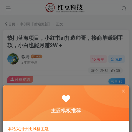
首页
中创网【整站更新】
正文
热门蓝海项目，小红书ai打造帅哥，接商单赚到手
软，小白也能月赚2W＋
猴哥
关注
私信
2年前更新
0
81
39
付费资源
已售 39
热门蓝海项目，小红书ai打造帅哥，接商单赚到手软，小白也能月赚2W＋
此内容为付费资源，请付费后查看
9.9
主题模板推荐
￥
免费
免费
黄金会员
钻石会员
本站采用子比风格主题
立即购买