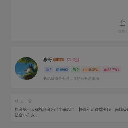
点赞
1
猴哥
关注
2
9903
0
19.3W+
82.7W+
长风破浪会有时，直挂云帆济沧海
上一篇
抖音第一人称视角音乐号力暴起号，快速引流多重变现，保姆级
适合小白入手