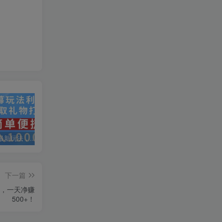
抖音弹幕最新玩法，利用粉丝好奇心赚取礼物打赏，轻松日入1000+
私域运营实操培训课，引流获客+转化变现双增长驱动
AI+小红书暴力变现打卡营，让你从想赚钱到赚到钱
下一篇
9，一天净赚
500+！