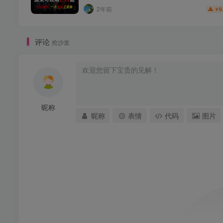
2年前
9
￥
评论
抢沙发
昵称
昵称
表情
代码
图片