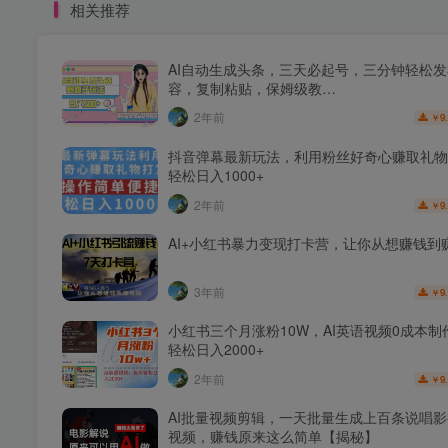
相关推荐
AI自动生成头条，三天必起号，三分钟轻松
容，复制粘贴，保姆级教…
2年前
9
￥
抖音弹幕最新玩法，利用粉丝好奇心赚取礼物
轻松日入1000+
2年前
9
￥
AI+小红书暴力变现打卡营，让你从想赚钱到
3年前
9
￥
小红书三个月涨粉10W，AI英语视频0成本制
轻松日入2000+
2年前
9
￥
AI批量视频剪辑，一天批量生成上百条说唱
视频，赚钱原来这么简单【揭秘】