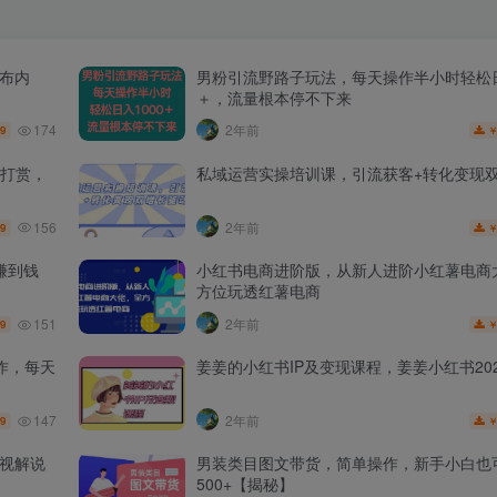
发布内
男粉引流野路子玩法，每天操作半小时轻松日
＋，流量根本停不下来
174
2年前
.9
打赏，
私域运营实操培训课，引流获客+转化变现
156
2年前
.9
赚到钱
小红书电商进阶版，从新人进阶小红薯电商
方位玩透红薯电商
151
2年前
.9
作，每天
姜姜的小红书IP及变现课程，姜姜小红书202
147
2年前
.9
影视解说
男装类目图文带货，简单操作，新手小白也
500+【揭秘】