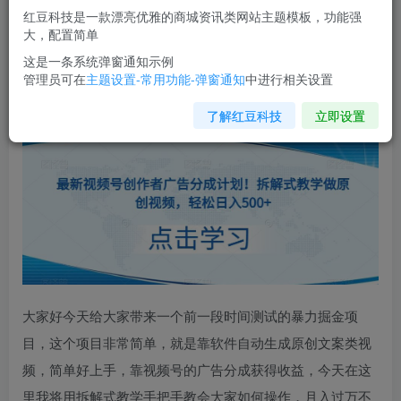
红豆科技是一款漂亮优雅的商城资讯类网站主题模板，功能强
您当前未登录！建议登陆后购买，可保存购买订单
大，配置简单
这是一条系统弹窗通知示例
管理员可在
主题设置-常用功能-弹窗通知
中进行相关设置
最新
视频号创作者广告分成计划
！拆解式教学做原创视频，
轻松日入500+
了解红豆科技
立即设置
大家好今天给大家带来一个前一段时间测试的暴力掘金项
目，这个项目非常简单，就是靠软件自动生成原创文案类视
频，简单好上手，靠视频号的广告分成获得收益，今天在这
里我将用拆解式教学手把手教会大家如何操作，月入过万不