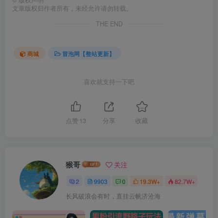
©
版权声明
文章版权归作者所有，未经允许请勿转载。
THE END
商城
冒泡网【整站更新】
喜欢就支持一下吧
点赞
13
分享
收藏
猴哥
关注
2
9903
0
19.3W+
82.7W+
长风破浪会有时，直挂云帆济沧海