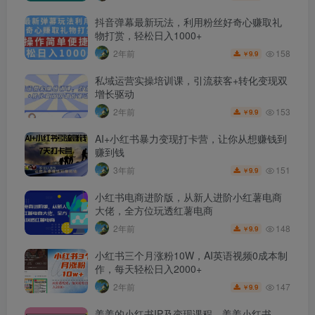
抖音弹幕最新玩法，利用粉丝好奇心赚取礼
物打赏，轻松日入1000+
158
2年前
9.9
￥
私域运营实操培训课，引流获客+转化变现双
增长驱动
153
2年前
9.9
￥
AI+小红书暴力变现打卡营，让你从想赚钱到
赚到钱
151
3年前
9.9
￥
小红书电商进阶版，从新人进阶小红薯电商
大佬，全方位玩透红薯电商
148
2年前
9.9
￥
小红书三个月涨粉10W，AI英语视频0成本制
作，每天轻松日入2000+
147
2年前
9.9
￥
姜姜的小红书IP及变现课程，姜姜小红书