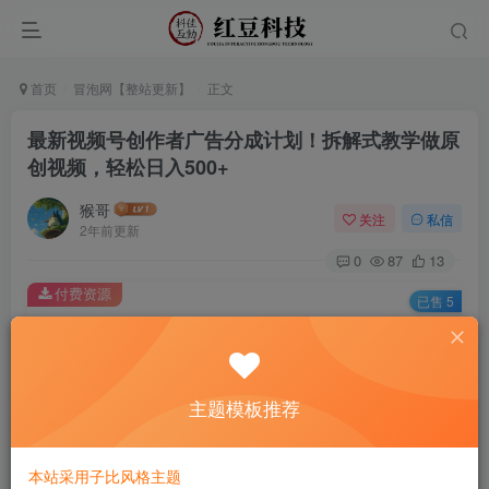
首页
冒泡网【整站更新】
正文
最新视频号创作者广告分成计划！拆解式教学做原
创视频，轻松日入500+
猴哥
关注
私信
2年前更新
0
87
13
付费资源
已售 5
最新视频号创作者广告分成计划！拆解式教学做原创视频，轻松日入500+
此内容为付费资源，请付费后查看
9.9
主题模板推荐
￥
免费
免费
黄金会员
钻石会员
本站采用子比风格主题
立即购买