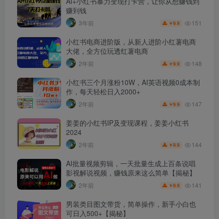
AI+小红书暴力变现打卡营，让你从想赚钱到
赚到钱
151
3年前
9.9
￥
小红书电商进阶版，从新人进阶小红薯电商
大佬，全方位玩透红薯电商
148
2年前
9.9
￥
小红书三个月涨粉10W，AI英语视频0成本制
作，每天轻松日入2000+
147
2年前
9.9
￥
姜姜的小红书IP及变现课程，姜姜小红书
2024
144
2年前
9.9
￥
AI批量视频剪辑，一天批量生成上百条说唱
影视解说视频，赚钱原来这么简单【揭秘】
141
2年前
9.9
￥
男装类目图文带货，简单操作，新手小白也
可日入500+【揭秘】