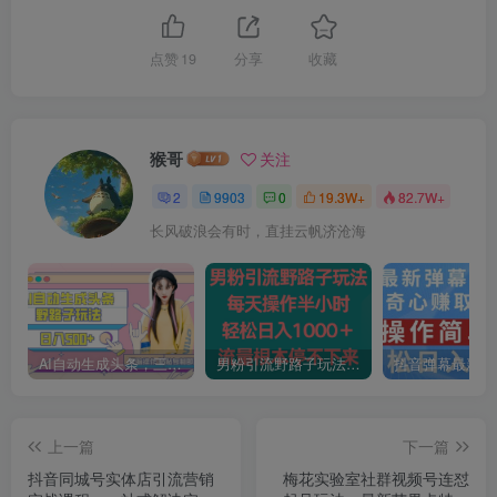
点赞
19
分享
收藏
猴哥
关注
2
9903
0
19.3W+
82.7W+
长风破浪会有时，直挂云帆济沧海
AI自动生成头条，三天必起号，三分钟轻松发布内容，复制粘贴，保姆级教…
男粉引流野路子玩法，每天操作半小时轻松日入1000＋，流量根本停不下来
上一篇
下一篇
抖音同城号实体店引流营销
梅花实验室社群视频号连怼