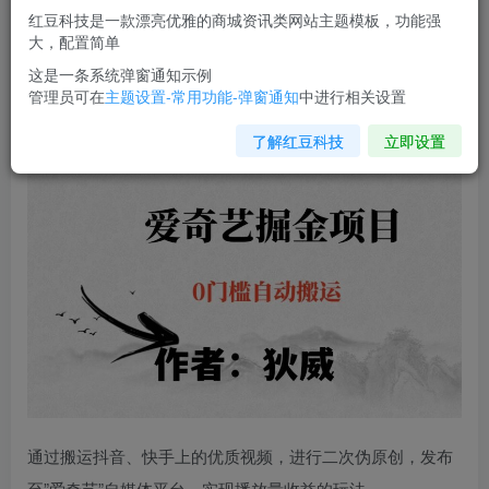
红豆科技是一款漂亮优雅的商城资讯类网站主题模板，功能强
您当前未登录！建议登陆后购买，可保存购买订单
大，配置简单
这是一条系统弹窗通知示例
管理员可在
主题设置-常用功能-弹窗通知
中进行相关设置
红利期项目
爱奇艺掘金
，详细教程无脑躺赚小白可做，批量
操作不费时间【揭秘】
了解红豆科技
立即设置
通过搬运抖音、快手上的优质视频，进行二次伪原创，发布
至”爱奇艺”自媒体平台，实现播放量收益的玩法