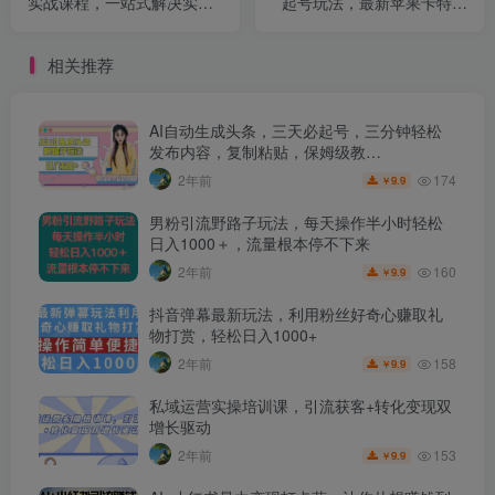
实战课程，一站式解决实体
起号玩法，最新苹果卡特效
店引流
技术
相关推荐
AI自动生成头条，三天必起号，三分钟轻松
发布内容，复制粘贴，保姆级教…
174
2年前
9.9
￥
男粉引流野路子玩法，每天操作半小时轻松
日入1000＋，流量根本停不下来
160
2年前
9.9
￥
抖音弹幕最新玩法，利用粉丝好奇心赚取礼
物打赏，轻松日入1000+
158
2年前
9.9
￥
私域运营实操培训课，引流获客+转化变现双
增长驱动
153
2年前
9.9
￥