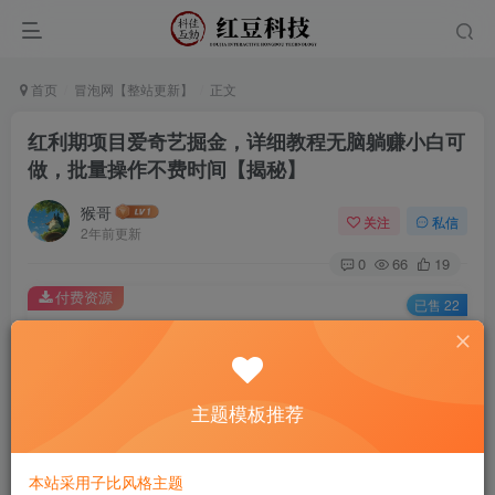
首页
冒泡网【整站更新】
正文
红利期项目爱奇艺掘金，详细教程无脑躺赚小白可
做，批量操作不费时间【揭秘】
猴哥
关注
私信
2年前更新
0
66
19
付费资源
已售 22
红利期项目爱奇艺掘金，详细教程无脑躺赚小白可做，批量操作不费时间【揭秘】
此内容为付费资源，请付费后查看
9.9
主题模板推荐
￥
免费
免费
黄金会员
钻石会员
本站采用子比风格主题
立即购买