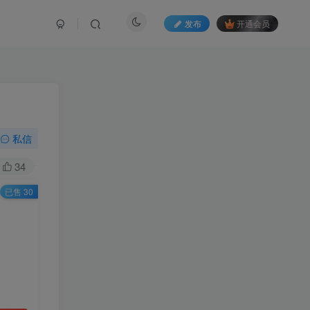
发布
开通会员
私信
34
已售 30