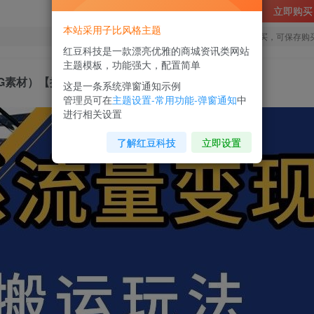
立即购买
本站采用子比风格主题
您当前未登录！建议登陆后购买，可保存购
红豆科技是一款漂亮优雅的商城资讯类网站
主题模板，功能强大，配置简单
1G素材）【揭秘】
这是一条系统弹窗通知示例
管理员可在
主题设置-常用功能-弹窗通知
中
进行相关设置
了解红豆科技
立即设置