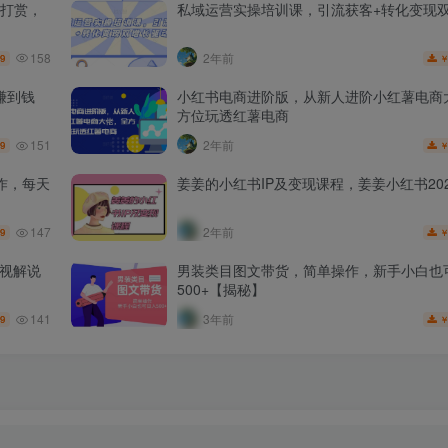
打赏，
私域运营实操培训课，引流获客+转化变现
158
2年前
.9
赚到钱
小红书电商进阶版，从新人进阶小红薯电商
方位玩透红薯电商
151
2年前
.9
作，每天
姜姜的小红书IP及变现课程，姜姜小红书202
147
2年前
.9
影视解说
男装类目图文带货，简单操作，新手小白也
500+【揭秘】
141
3年前
.9