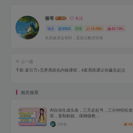
猴哥
关注
2
9903
0
19.3W+
82.7W+
长风破浪会有时，直挂云帆济沧海
上一篇
千影·直引万+无界系统化内核课程，4套系统课让你赢在起点
相关推荐
AI自动生成头条，三天必起号，三分钟轻松
容，复制粘贴，保姆级教…
2年前
9
￥