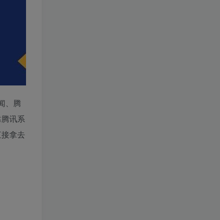
闻、腾
靠腾讯系
直接拿去