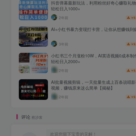
抖音弹幕最新玩法，利用粉丝好奇心赚取礼物
轻松日入1000+
2年前
9
￥
AI+小红书暴力变现打卡营，让你从想赚钱到
3年前
9
￥
小红书三个月涨粉10W，AI英语视频0成本制
轻松日入2000+
2年前
9
￥
AI批量视频剪辑，一天批量生成上百条说唱
视频，赚钱原来这么简单【揭秘】
2年前
9
￥
评论
抢沙发