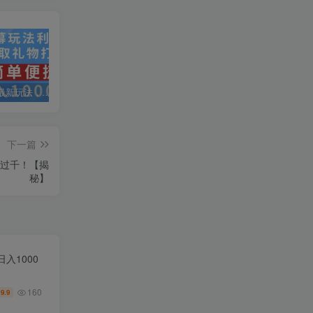
抖音弹幕最新玩法，利用粉丝好奇心赚取礼物打赏，轻松日入1000+
私域运营实操培训课，引流获客+转化变现双增长驱动
AI+小红书暴力变现打卡营，让你从想赚钱到赚到钱
下一篇
入过千！【揭
秘】
入1000
160
9.9
￥