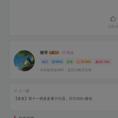
点赞
2
猴哥
关注
2
9903
0
19.3W+
82.7W+
长风破浪会有时，直挂云帆济沧海
上一篇
【首发】双十一拼多多暴力引流，日引300+微信