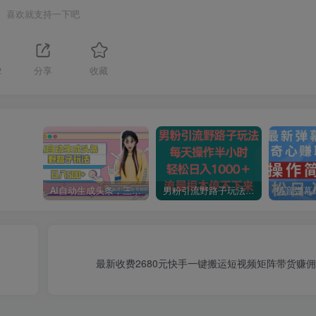
喜欢就支持一下吧
2
分享
收藏
AI自动生成头条，三天必起号，三分钟轻松发布内容，复制粘贴，保姆级教…
男粉引流野路子玩法，每天操作半小时轻松日入1000＋，流量根本停不下来
最新收费2680元快手一键搬运短视频矩阵带货赚