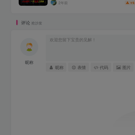
2年前
9
￥
评论
抢沙发
昵称
昵称
表情
代码
图片