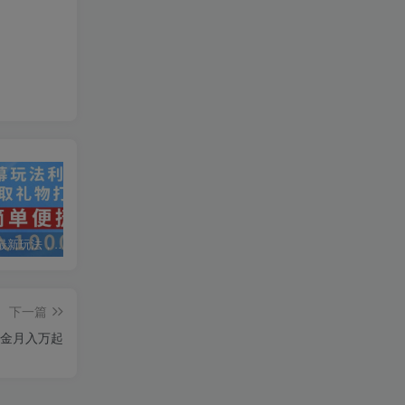
抖音弹幕最新玩法，利用粉丝好奇心赚取礼物打赏，轻松日入1000+
私域运营实操培训课，引流获客+转化变现双增长驱动
AI+小红书暴力变现打卡营，让你从想赚钱到赚到钱
下一篇
佣金月入万起