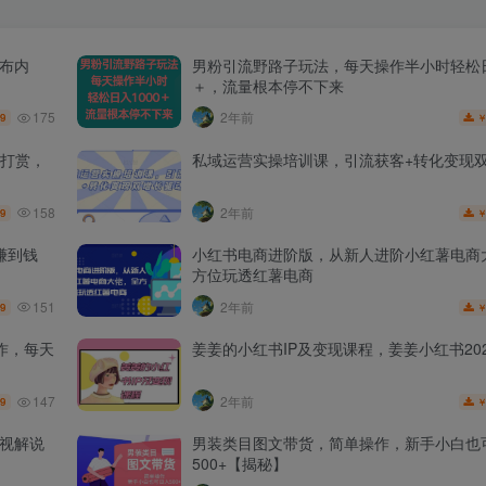
发布内
男粉引流野路子玩法，每天操作半小时轻松日
＋，流量根本停不下来
175
2年前
.9
打赏，
私域运营实操培训课，引流获客+转化变现
158
2年前
.9
赚到钱
小红书电商进阶版，从新人进阶小红薯电商
方位玩透红薯电商
151
2年前
.9
作，每天
姜姜的小红书IP及变现课程，姜姜小红书202
147
2年前
.9
影视解说
男装类目图文带货，简单操作，新手小白也
500+【揭秘】