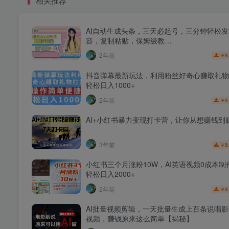
相关推荐
AI自动生成头条，三天必起号，三分钟轻松
容，复制粘贴，保姆级教…
2年前
9
￥
抖音弹幕最新玩法，利用粉丝好奇心赚取礼物
轻松日入1000+
2年前
9
￥
AI+小红书暴力变现打卡营，让你从想赚钱到
3年前
9
￥
小红书三个月涨粉10W，AI英语视频0成本制
轻松日入2000+
2年前
9
￥
AI批量视频剪辑，一天批量生成上百条说唱
视频，赚钱原来这么简单【揭秘】