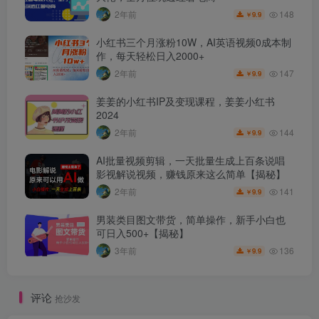
148
2年前
9.9
￥
小红书三个月涨粉10W，AI英语视频0成本制
作，每天轻松日入2000+
147
2年前
9.9
￥
姜姜的小红书IP及变现课程，姜姜小红书
2024
144
2年前
9.9
￥
AI批量视频剪辑，一天批量生成上百条说唱
影视解说视频，赚钱原来这么简单【揭秘】
141
2年前
9.9
￥
男装类目图文带货，简单操作，新手小白也
可日入500+【揭秘】
136
3年前
9.9
￥
评论
抢沙发