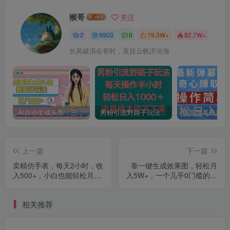
猴哥
关注
2
9903
0
19.3W+
82.7W+
长风破浪会有时，直挂云帆济沧海
AI自动生成头条，三天必起号，三分钟轻松发布内容，复制粘贴，保姆级教…
男粉引流野路子玩法，每天操作半小时轻松日入1000＋，流量根本停不下来
上一篇
下一篇
卖精仿手表，每天2小时，收
靠一键生成效果图，轻松月
入500+，小白也能轻松月入
入5W+，一个几乎0门槛的巨
过万，保姆式教学！
大市场
相关推荐