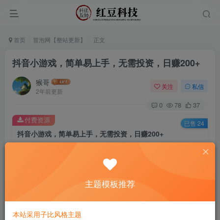
首页
冒泡网【整站更新】
正文
抖音小游戏，简单易上手，无需投资，日赚200+
猴哥
关注
私信
2年前更新
0
78
37
付费资源
已售 24
抖音小游戏，简单易上手，无需投资，日赚200+
此内容为付费资源，请付费后查看
9.9
￥
主题模板推荐
免费
免费
黄金会员
钻石会员
立即购买
本站采用子比风格主题