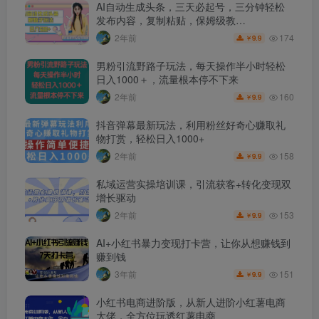
AI自动生成头条，三天必起号，三分钟轻松
发布内容，复制粘贴，保姆级教…
174
2年前
9.9
￥
男粉引流野路子玩法，每天操作半小时轻松
日入1000＋，流量根本停不下来
160
2年前
9.9
￥
抖音弹幕最新玩法，利用粉丝好奇心赚取礼
物打赏，轻松日入1000+
158
2年前
9.9
￥
私域运营实操培训课，引流获客+转化变现双
增长驱动
153
2年前
9.9
￥
AI+小红书暴力变现打卡营，让你从想赚钱到
赚到钱
151
3年前
9.9
￥
小红书电商进阶版，从新人进阶小红薯电商
大佬，全方位玩透红薯电商