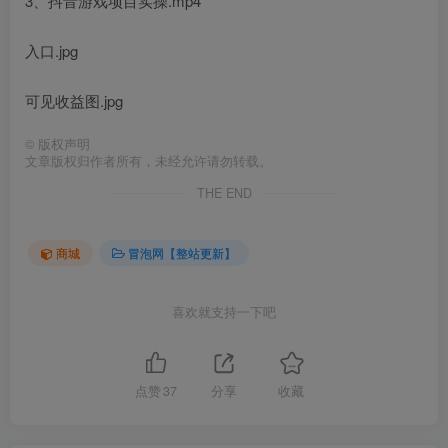
3、抖音游戏项目实操.mp4
入口.jpg
可见收益图.jpg
©
版权声明
文章版权归作者所有，未经允许请勿转载。
THE END
商城
冒泡网【整站更新】
喜欢就支持一下吧
点赞
37
分享
收藏