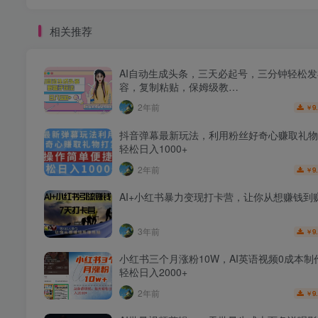
相关推荐
AI自动生成头条，三天必起号，三分钟轻松
容，复制粘贴，保姆级教…
2年前
9
￥
抖音弹幕最新玩法，利用粉丝好奇心赚取礼物
轻松日入1000+
2年前
9
￥
AI+小红书暴力变现打卡营，让你从想赚钱到
3年前
9
￥
小红书三个月涨粉10W，AI英语视频0成本制
轻松日入2000+
2年前
9
￥