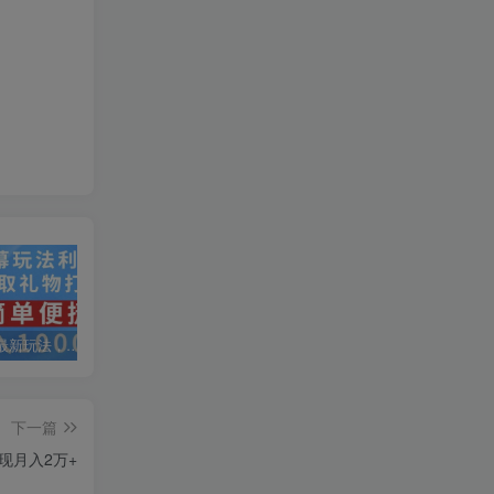
抖音弹幕最新玩法，利用粉丝好奇心赚取礼物打赏，轻松日入1000+
私域运营实操培训课，引流获客+转化变现双增长驱动
AI+小红书暴力变现打卡营，让你从想赚钱到赚到钱
下一篇
现月入2万+