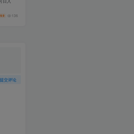
可日入
136
9.9
￥
提交评论