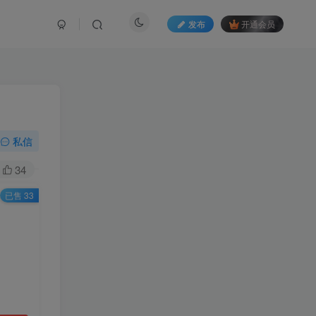
发布
开通会员
私信
34
已售 33