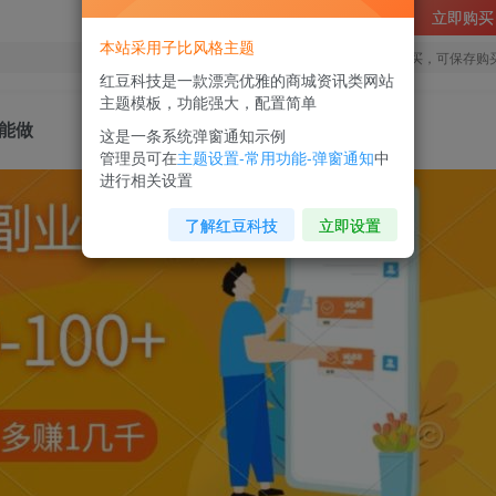
立即购买
本站采用子比风格主题
您当前未登录！建议登陆后购买，可保存购
红豆科技是一款漂亮优雅的商城资讯类网站
主题模板，功能强大，配置简单
就能做
这是一条系统弹窗通知示例
管理员可在
主题设置-常用功能-弹窗通知
中
进行相关设置
了解红豆科技
立即设置