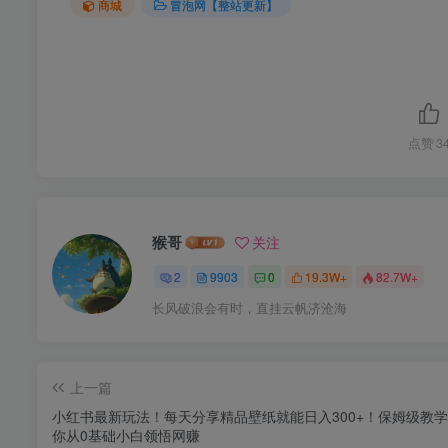
商城
冒泡网【整站更新】
点赞
3
猴哥
关注
2
9903
0
19.3W+
82.7W+
长风破浪会有时，直挂云帆济沧海
上一篇
小红书最新玩法！每天分享精品壁纸就能日入300+！保姆级教
你从0基础小白领悟网赚