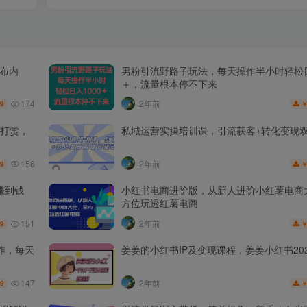
发布内
男粉引流野路子玩法，每天操作半小时轻松日
＋，流量根本停不下来
174
2年前
.9
打赏，
私域运营实操培训课，引流获客+转化变现
156
2年前
.9
赚到钱
小红书电商进阶版，从新人进阶小红薯电商
方位玩透红薯电商
151
2年前
.9
作，每天
姜姜的小红书IP及变现课程，姜姜小红书202
147
2年前
.9