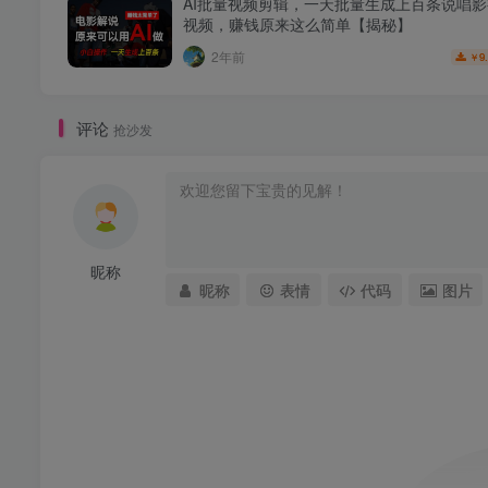
AI批量视频剪辑，一天批量生成上百条说唱
视频，赚钱原来这么简单【揭秘】
2年前
9
￥
评论
抢沙发
昵称
昵称
表情
代码
图片