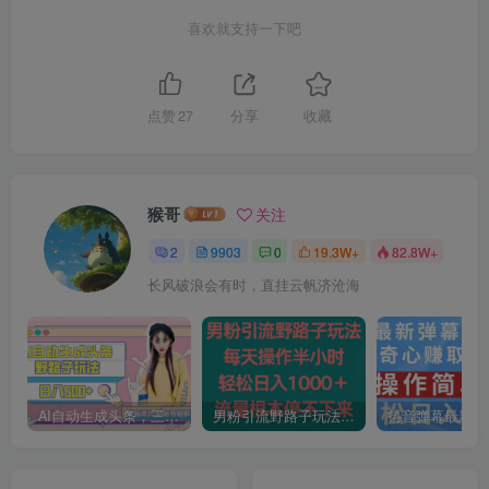
喜欢就支持一下吧
点赞
27
分享
收藏
猴哥
关注
2
9903
0
19.3W+
82.8W+
长风破浪会有时，直挂云帆济沧海
AI自动生成头条，三天必起号，三分钟轻松发布内容，复制粘贴，保姆级教…
男粉引流野路子玩法，每天操作半小时轻松日入1000＋，流量根本停不下来