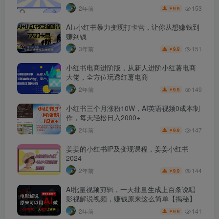
153
2年前
9.9
￥
AI+小红书暴力变现打卡营，让你从想赚钱到
赚到钱
151
3年前
9.9
￥
小红书电商进阶版，从新人进阶小红薯电商
大佬，全方位玩透红薯电商
149
2年前
9.9
￥
小红书三个月涨粉10W，AI英语视频0成本制
作，每天轻松日入2000+
147
2年前
9.9
￥
姜姜的小红书IP及变现课程，姜姜小红书
2024
144
2年前
9.9
￥
AI批量视频剪辑，一天批量生成上百条说唱
影视解说视频，赚钱原来这么简单【揭秘】
141
2年前
9.9
￥