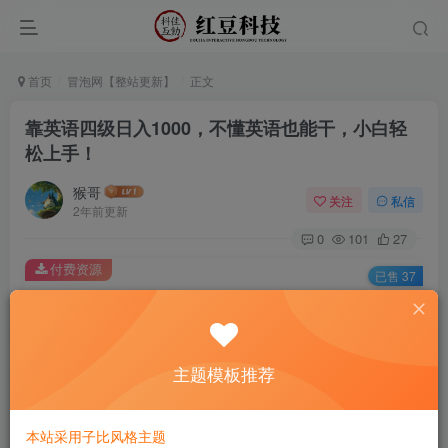
首页
冒泡网【整站更新】
正文
靠英语四级日入1000，不懂英语也能干，小白轻
松上手！
猴哥
关注
私信
2年前更新
0
101
27
付费资源
已售 37
靠英语四级日入1000，不懂英语也能干，小白轻松上手！
此内容为付费资源，请付费后查看
9.9
主题模板推荐
￥
免费
免费
黄金会员
钻石会员
本站采用子比风格主题
立即购买