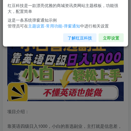
红豆科技是一款漂亮优雅的商城资讯类网站主题模板，功能强
您当前未登录！建议登陆后购买，可保存购买订单
大，配置简单
这是一条系统弹窗通知示例
管理员可在
主题设置-常用功能-弹窗通知
中进行相关设置
靠英语四级日入1000，不懂英语也能干，小白轻松上手！
了解红豆科技
立即设置
项目介绍：
靠英语四级日入1000，小白的首选副业，主打就是信息差，