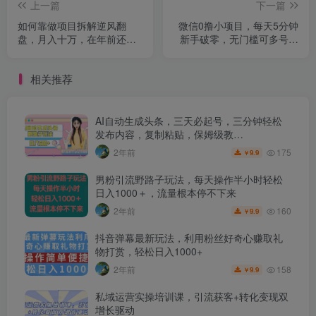
上一篇
下一篇
如何靠做项目拆解逆风翻
微信0撸小项目，每天5分钟
盘，月入十万，在年前还清
新手破零，无门槛可多号操
负债，赚到第一笔存款
作
相关推荐
AI自动生成头条，三天必起号，三分钟轻松
发布内容，复制粘贴，保姆级教…
175
2年前
9.9
￥
男粉引流野路子玩法，每天操作半小时轻松
日入1000＋，流量根本停不下来
160
2年前
9.9
￥
抖音弹幕最新玩法，利用粉丝好奇心赚取礼
物打赏，轻松日入1000+
158
2年前
9.9
￥
私域运营实操培训课，引流获客+转化变现双
增长驱动