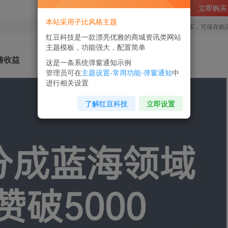
立即购买
本站采用子比风格主题
您当前未登录！建议登陆后购买，可保存购
红豆科技是一款漂亮优雅的商城资讯类网站
主题模板，功能强大，配置简单
撸收益
这是一条系统弹窗通知示例
管理员可在
主题设置-常用功能-弹窗通知
中
进行相关设置
了解红豆科技
立即设置