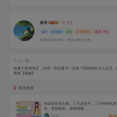
猴哥
关注
2
9903
0
19.3W+
82.7W+
长风破浪会有时，直挂云帆济沧海
上一篇
超暴力蓝海项目，办理一张流量卡一百块？轻轻松松月入过万，
教程【揭秘】
相关推荐
AI自动生成头条，三天必起号，三分钟轻松
容，复制粘贴，保姆级教…
2年前
9
￥