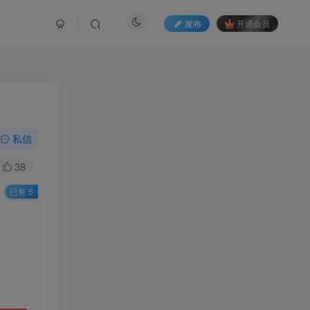
发布
开通会员
私信
38
已售 5