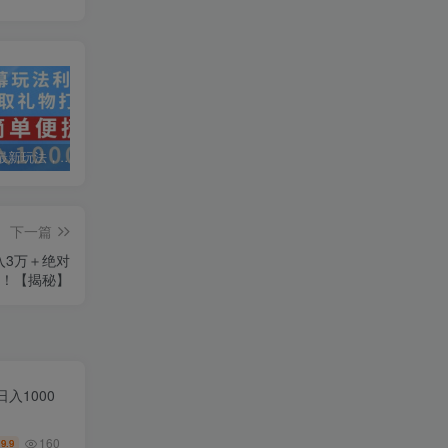
抖音弹幕最新玩法，利用粉丝好奇心赚取礼物打赏，轻松日入1000+
私域运营实操培训课，引流获客+转化变现双增长驱动
AI+小红书暴力变现打卡营，让你从想赚钱到赚到钱
下一篇
入3万＋绝对
！【揭秘】
入1000
160
9.9
￥