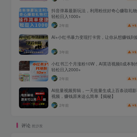
抖音弹幕最新玩法，利用粉丝好奇心赚取礼物
轻松日入1000+
2年前
9
￥
AI+小红书暴力变现打卡营，让你从想赚钱到
3年前
9
￥
小红书三个月涨粉10W，AI英语视频0成本制
轻松日入2000+
2年前
9
￥
AI批量视频剪辑，一天批量生成上百条说唱
视频，赚钱原来这么简单【揭秘】
2年前
9
￥
评论
抢沙发