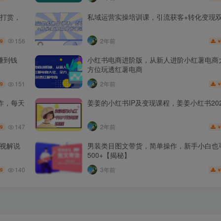
打赏，
私域运营实操培训课，引流获客+转化变现
156
2年前
.9
赚到钱
小红书电商进阶版，从新人进阶小红薯电商
方位玩透红薯电商
151
2年前
.9
作，每天
姜姜的小红书IP及变现课程，姜姜小红书202
147
2年前
.9
影视解说
男装类目图文带货，简单操作，新手小白也
500+【揭秘】
140
3年前
.9