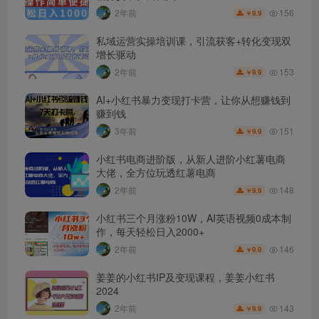
156
2年前
9.9
￥
私域运营实操培训课，引流获客+转化变现双
增长驱动
153
2年前
9.9
￥
AI+小红书暴力变现打卡营，让你从想赚钱到
赚到钱
151
3年前
9.9
￥
小红书电商进阶版，从新人进阶小红薯电商
大佬，全方位玩透红薯电商
148
2年前
9.9
￥
小红书三个月涨粉10W，AI英语视频0成本制
作，每天轻松日入2000+
146
2年前
9.9
￥
姜姜的小红书IP及变现课程，姜姜小红书
2024
143
2年前
9.9
￥