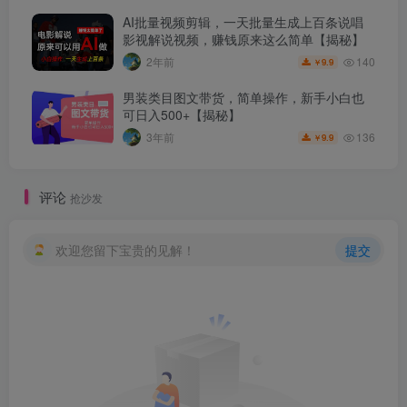
AI批量视频剪辑，一天批量生成上百条说唱
影视解说视频，赚钱原来这么简单【揭秘】
140
2年前
9.9
￥
男装类目图文带货，简单操作，新手小白也
可日入500+【揭秘】
136
3年前
9.9
￥
评论
抢沙发
欢迎您留下宝贵的见解！
提交