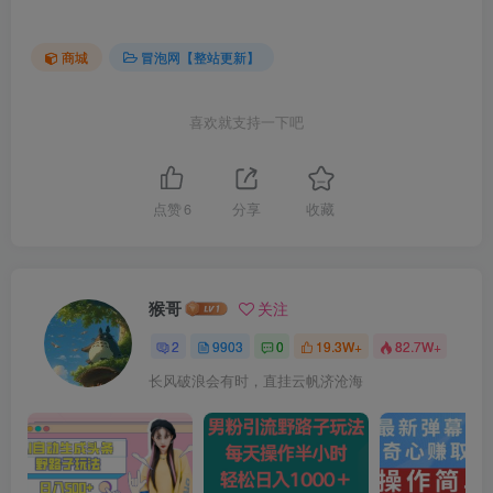
商城
冒泡网【整站更新】
喜欢就支持一下吧
点赞
6
分享
收藏
猴哥
关注
2
9903
0
19.3W+
82.7W+
长风破浪会有时，直挂云帆济沧海