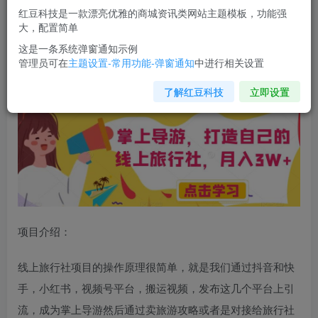
红豆科技是一款漂亮优雅的商城资讯类网站主题模板，功能强
您当前未登录！建议登陆后购买，可保存购买订单
大，配置简单
这是一条系统弹窗通知示例
管理员可在
主题设置-常用功能-弹窗通知
中进行相关设置
掌上导游，打造自己的
线上旅行社
，月入3W+【揭秘】
了解红豆科技
立即设置
项目介绍：
线上旅行社
项目的操作原理很简单，就是我们通过抖音和快
手，小红书，视频号平台，搬运视频，发布这几个平台上引
流，成为掌上导游然后通过卖旅游攻略或者是对接给旅行社