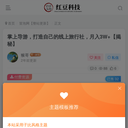
首页
冒泡网【整站更新】
正文
掌上导游，打造自己的线上旅行社，月入3W+【揭
秘】
猴哥
关注
私信
2年前更新
0
88
6
付费资源
已售 32
掌上导游，打造自己的线上旅行社，月入3W+【揭秘】
此内容为付费资源，请付费后查看
9.9
主题模板推荐
￥
免费
免费
黄金会员
钻石会员
本站采用子比风格主题
立即购买