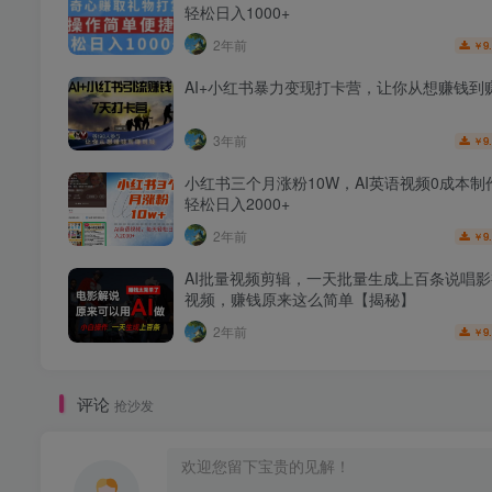
轻松日入1000+
2年前
9
￥
AI+小红书暴力变现打卡营，让你从想赚钱到
3年前
9
￥
小红书三个月涨粉10W，AI英语视频0成本制
轻松日入2000+
2年前
9
￥
AI批量视频剪辑，一天批量生成上百条说唱
视频，赚钱原来这么简单【揭秘】
2年前
9
￥
评论
抢沙发