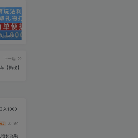
抖音弹幕最新玩法，利用粉丝好奇心赚取礼物打赏，轻松日入1000+
私域运营实操培训课，引流获客+转化变现双增长驱动
AI+小红书暴力变现打卡营，让你从想赚钱到赚到钱
下一篇
车【揭秘】
入1000
160
9.9
￥
双增长驱动