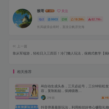
猴哥
关注
2
9903
0
19.3W+
82.7W+
长风破浪会有时，直挂云帆济沧海
上一篇
靠从军端游，轻松日入三四百！冷门懒人玩法，保姆式教学【揭
相关推荐
AI自动生成头条，三天必起号，三分钟轻松
容，复制粘贴，保姆级教…
2年前
9
￥
抖音弹幕最新玩法，利用粉丝好奇心赚取礼物