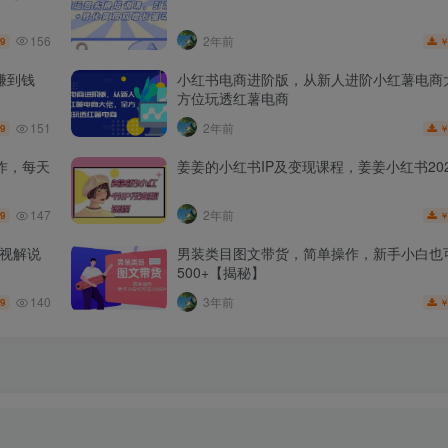
156
2年前
.9
赚到钱
小红书电商进阶版，从新人进阶小红薯电商
方位玩透红薯电商
151
2年前
.9
作，每天
姜姜的小红书IP及变现课程，姜姜小红书202
147
2年前
.9
影视解说
男装类目图文带货，简单操作，新手小白也
500+【揭秘】
140
3年前
.9