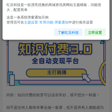
红豆科技是一款漂亮优雅的商城资讯类网站主题模板，功能强
您当前未登录！建议登陆后购买，可保存购买订单
大，配置简单
这是一条系统弹窗通知示例
管理员可在
主题设置-常用功能-弹窗通知
中进行相关设置
全自动知识付费平台赚钱项目
3.0，主打躺赚【揭秘】
了解红豆科技
立即设置
内容：知识付费的前景可以说非常好，谁不想分一杯羹！
但不是任何人都有本事去做一套课，也不是所有人都能成为