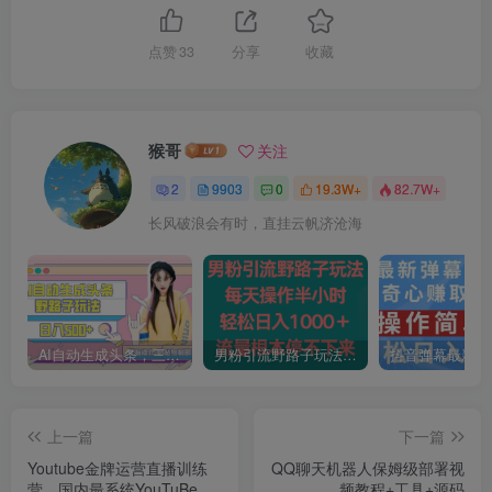
点赞
33
分享
收藏
猴哥
关注
2
9903
0
19.3W+
82.7W+
长风破浪会有时，直挂云帆济沧海
AI自动生成头条，三天必起号，三分钟轻松发布内容，复制粘贴，保姆级教…
男粉引流野路子玩法，每天操作半小时轻松日入1000＋，流量根本停不下来
上一篇
下一篇
Youtube金牌运营直播训练
QQ聊天机器人保姆级部署视
营，国内最系统YouTuBe运
频教程+工具+源码