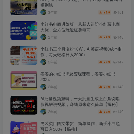
赚到钱
151
3年前
9.9
￥
小红书电商进阶版，从新人进阶小红薯电商
大佬，全方位玩透红薯电商
148
2年前
9.9
￥
小红书三个月涨粉10W，AI英语视频0成本制
作，每天轻松日入2000+
147
2年前
9.9
￥
姜姜的小红书IP及变现课程，姜姜小红书
2024
143
2年前
9.9
￥
AI批量视频剪辑，一天批量生成上百条说唱
影视解说视频，赚钱原来这么简单【揭秘】
140
2年前
9.9
￥
男装类目图文带货，简单操作，新手小白也
可日入500+【揭秘】