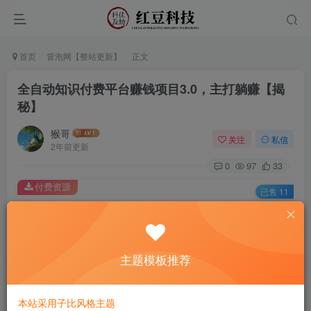
首页
冒泡网【整站更新】
正文
全自动知识付费平台赚钱项目3.0，主打躺赚【揭
秘】
猴哥
关注
私信
2年前更新
0
97
33
付费资源
已售 11
全自动知识付费平台赚钱项目3.0，主打躺赚【揭秘】
此内容为付费资源，请付费后查看
9.9
主题模板推荐
￥
免费
免费
黄金会员
钻石会员
本站采用子比风格主题
立即购买