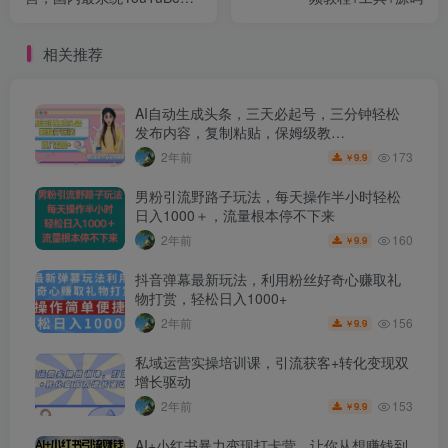
营教学，掌握长期稳定流量
密码
相关推荐
AI自动生成头条，三天必起号，三分钟轻松
发布内容，复制粘贴，保姆级教…
173
2年前
9.9
￥
男粉引流野路子玩法，每天操作半小时轻松
日入1000＋，流量根本停不下来
160
2年前
9.9
￥
抖音弹幕最新玩法，利用粉丝好奇心赚取礼
物打赏，轻松日入1000+
156
2年前
9.9
￥
私域运营实操培训课，引流获客+转化变现双
增长驱动
153
2年前
9.9
￥
AI+小红书暴力变现打卡营，让你从想赚钱到