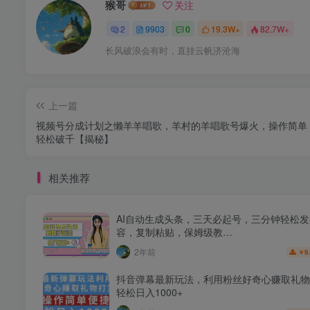
猴哥
关注
2
9903
0
19.3W+
82.7W+
长风破浪会有时，直挂云帆济沧海
上一篇
视频号分成计划之懒羊羊唱歌，羊村的羊唱歌号爆火，操作简单
轻松破千【揭秘】
相关推荐
AI自动生成头条，三天必起号，三分钟轻松
容，复制粘贴，保姆级教…
2年前
9
￥
抖音弹幕最新玩法，利用粉丝好奇心赚取礼物
轻松日入1000+