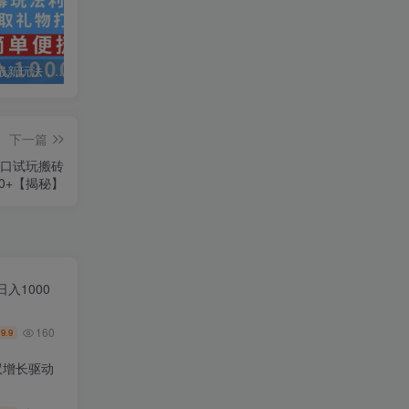
抖音弹幕最新玩法，利用粉丝好奇心赚取礼物打赏，轻松日入1000+
私域运营实操培训课，引流获客+转化变现双增长驱动
AI+小红书暴力变现打卡营，让你从想赚钱到赚到钱
下一篇
窗口试玩搬砖
40+【揭秘】
入1000
160
9.9
￥
双增长驱动