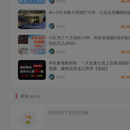
2年前
9
￥
AI+小红书暴力变现打卡营，让你从想赚钱到
3年前
9
￥
小红书三个月涨粉10W，AI英语视频0成本制
轻松日入2000+
2年前
9
￥
AI批量视频剪辑，一天批量生成上百条说唱
视频，赚钱原来这么简单【揭秘】
2年前
9
￥
评论
抢沙发