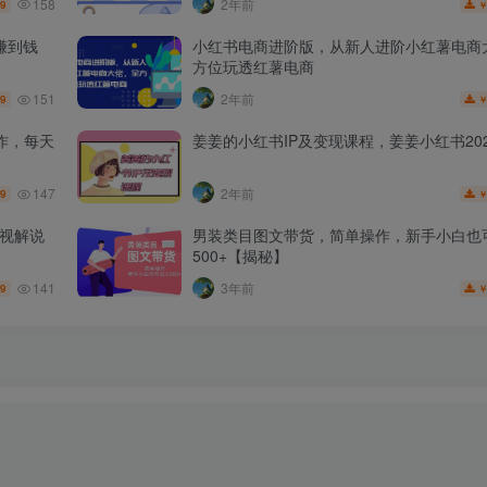
158
2年前
.9
赚到钱
小红书电商进阶版，从新人进阶小红薯电商
方位玩透红薯电商
151
2年前
.9
作，每天
姜姜的小红书IP及变现课程，姜姜小红书202
147
2年前
.9
影视解说
男装类目图文带货，简单操作，新手小白也
500+【揭秘】
141
3年前
.9